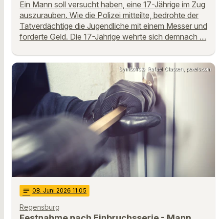
Ein Mann soll versucht haben, eine 17-Jährige im Zug
auszurauben. Wie die Polizei mitteilte, bedrohte der
Tatverdächtige die Jugendliche mit einem Messer und
forderte Geld. Die 17-Jährige wehrte sich demnach …
Symbolfoto: Rafael Classen, pexels.com
notes
08
. Juni 2026 11:05
Regensburg
Festnahme nach Einbruchsserie - Mann