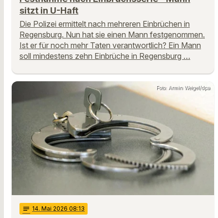
sitzt in U-Haft
Die Polizei ermittelt nach mehreren Einbrüchen in
Regensburg. Nun hat sie einen Mann festgenommen.
Ist er für noch mehr Taten verantwortlich? Ein Mann
soll mindestens zehn Einbrüche in Regensburg …
Foto: Armin Weigel/dpa
notes
14
. Mai 2026 08:13