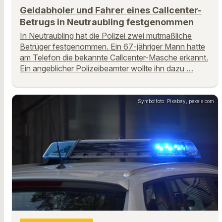
Geldabholer und Fahrer eines Callcenter-
Betrugs in Neutraubling festgenommen
In Neutraubling hat die Polizei zwei mutmaßliche
Betrüger festgenommen. Ein 67-jähriger Mann hatte
am Telefon die bekannte Callcenter-Masche erkannt.
Ein angeblicher Polizeibeamter wollte ihn dazu …
Symbolfoto: Pixabay, pexels.com