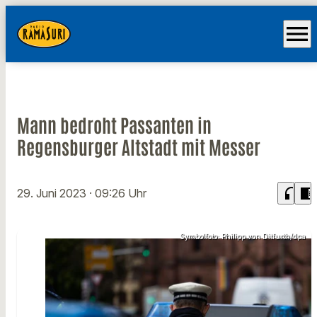
menu
Mann bedroht Passanten in
Regensburger Altstadt mit Messer
headphones
chrome_reader_mode
29. Juni 2023
· 09:26 Uhr
Symbolfoto: Philipp von Ditfurth/dpa