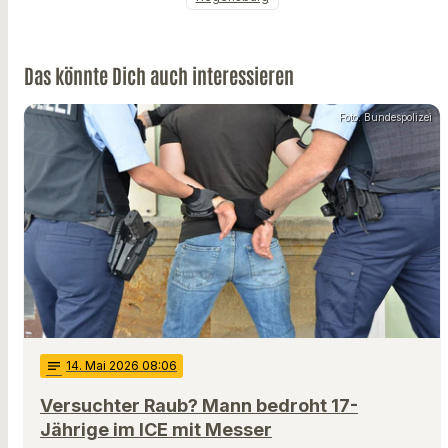
Das könnte Dich auch interessieren
Foto: Bundespolizei
notes
14
. Mai 2026 08:06
Versuchter Raub? Mann bedroht 17-
Jährige im ICE mit Messer