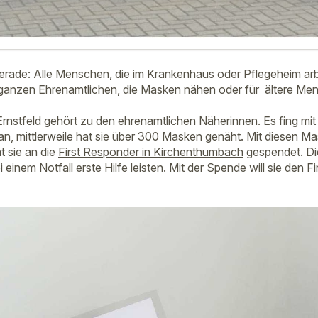
rade: Alle Menschen, die im Krankenhaus oder Pflegeheim arbe
 ganzen Ehrenamtlichen, die Masken nähen oder für ältere Me
rnstfeld gehört zu den ehrenamtlichen Näherinnen. Es fing mit
an, mittlerweile hat sie über 300 Masken genäht. Mit diesen M
t sie an die
First Responder in Kirchenthumbach
gespendet. Di
 einem Notfall erste Hilfe leisten. Mit der Spende will sie den F