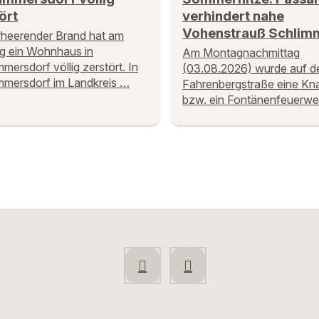
ört
verhindert nahe
Vohenstrauß Schlim
rheerender Brand hat am
g ein Wohnhaus in
Am Montagnachmittag
mersdorf völlig zerstört. In
(03.08.2026) wurde auf d
mersdorf im Landkreis …
Fahrenbergstraße eine Kna
bzw. ein Fontänenfeuerwe