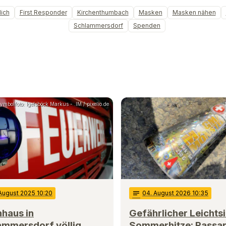
ich
First Responder
Kirchenthumbach
Masken
Masken nähen
Schlammersdorf
Spenden
ymbolfoto: Igelsböck Markus - .IM / pixelio.de
 August 2025 10:20
notes
04
. August 2026 10:35
haus in
Gefährlicher Leichtsi
ammersdorf völlig
Sommerhitze: Passa