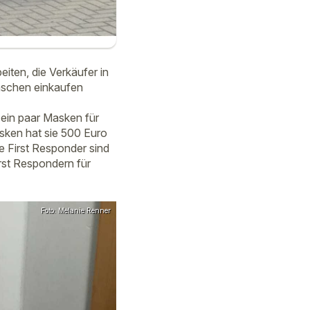
iten, die Verkäufer in
nschen einkaufen
 ein paar Masken für
asken hat sie 500 Euro
e First Responder sind
irst Respondern für
Foto: Melanie Renner