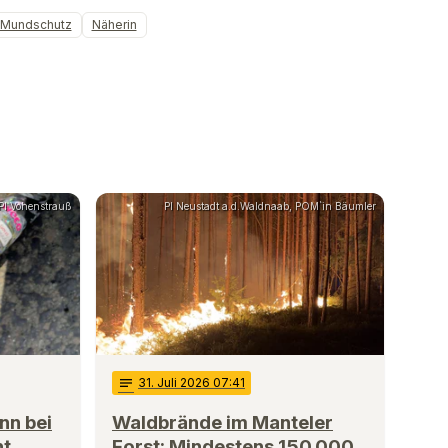
Mundschutz
Näherin
PI Vohenstrauß
PI Neustadt a.d.Waldnaab, POM`in Bäumler
notes
31
. Juli 2026 07:41
nn bei
Waldbrände im Manteler
nt
Forst: Mindestens 150.000