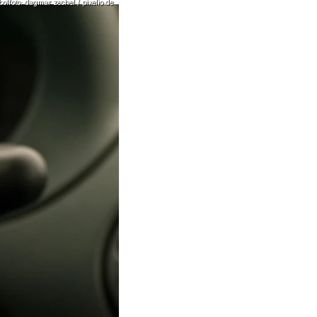
olfoto: dagmar zechel / pixelio.de