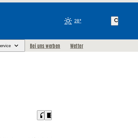
search
28°
Bei uns werben
Wetter
ervice
headphones
chrome_reader_mode