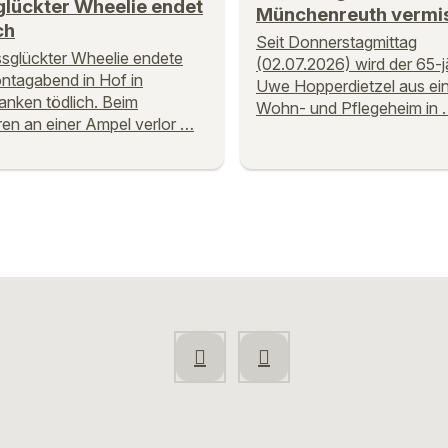
glückter Wheelie endet
Münchenreuth vermi
ch
Seit Donnerstagmittag
ssglückter Wheelie endete
(02.07.2026) wird der 65-j
tagabend in Hof in
Uwe Hopperdietzel aus ei
anken tödlich. Beim
Wohn- und Pflegeheim in 
en an einer Ampel verlor …