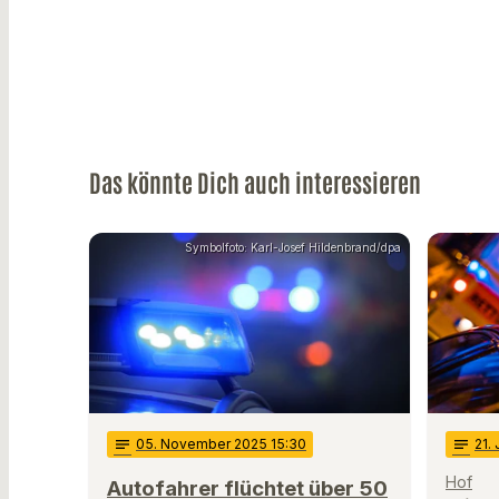
Das könnte Dich auch interessieren
Symbolfoto: Karl-Josef Hildenbrand/dpa
notes
05
. November 2025 15:30
notes
21
.
Hof
Autofahrer flüchtet über 50