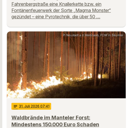
Fahrenbergstraße eine Knallerkette bzw. ein
Fontänenfeuerwerk der Sorte „Magma Monster“
gezündet – eine Pyrotechnik, die über 50 …
PI Neustadt a.d.Waldnaab, POM`in Bäumler
notes
31
. Juli 2026 07:41
Waldbrände im Manteler Forst:
Mindestens 150.000 Euro Schaden