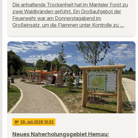
Die anhaltende Trockenheit hat im Manteler Forst zu
zwei Waldbränden geführt. Ein Großaufgebot der
Feuerwehr war am Donnerstagabend im
Großeinsatz, um die Flammen unter Kontrolle zu …
Doris Wirth
notes
29
. Juli 2026 10:02
Neues Naherholungsgebiet Hemau: