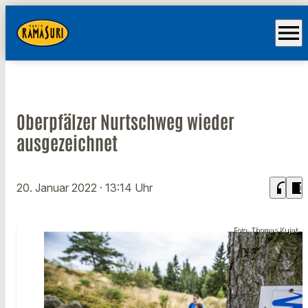
menu
Oberpfälzer Nurtschweg wieder
ausgezeichnet
headphones
chrome_reader_mode
20. Januar 2022
· 13:14 Uhr
Foto: Thomas Kujat