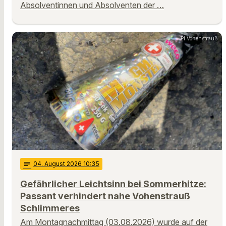
Absolventinnen und Absolventen der …
PI Vohenstrauß
notes
04
. August 2026 10:35
Gefährlicher Leichtsinn bei Sommerhitze:
Passant verhindert nahe Vohenstrauß
Schlimmeres
Am Montagnachmittag (03.08.2026) wurde auf der