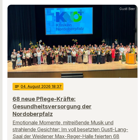
Gustl Beer
notes
04
. August 2026 18:37
68 neue Pflege-Kräfte:
Gesundheitsversorgung der
Nordoberpfalz
Emotionale Momente, mitreißende Musik und
strahlende Gesichter: Im voll besetzten Gustl-Lang-
Saal der Weidener Max-Reger-Halle feierten 68