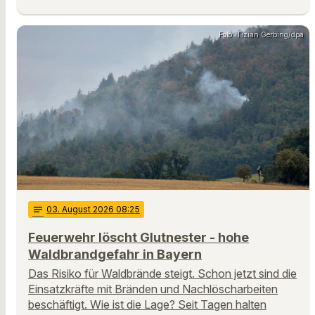
Foto: Tizian Gerbing/dpa
notes
03
. August 2026 08:25
Feuerwehr löscht Glutnester - hohe
Waldbrandgefahr in Bayern
Das Risiko für Waldbrände steigt. Schon jetzt sind die
Einsatzkräfte mit Bränden und Nachlöscharbeiten
beschäftigt. Wie ist die Lage? Seit Tagen halten