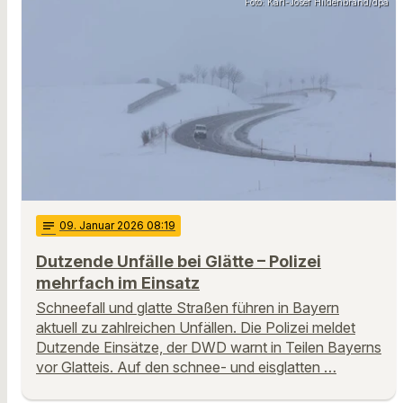
Foto: Karl-Josef Hildenbrand/dpa
notes
09
. Januar 2026 08:19
Dutzende Unfälle bei Glätte – Polizei
mehrfach im Einsatz
Schneefall und glatte Straßen führen in Bayern
aktuell zu zahlreichen Unfällen. Die Polizei meldet
Dutzende Einsätze, der DWD warnt in Teilen Bayerns
vor Glatteis. Auf den schnee- und eisglatten …