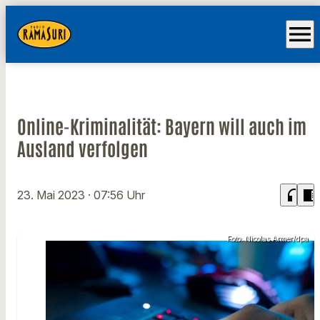
menu
Online-Kriminalität: Bayern will auch im
Ausland verfolgen
headphones
chrome_reader_mode
23. Mai 2023
· 07:56 Uhr
Foto: Nicolas Armer/dpa