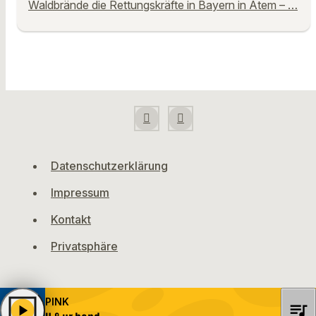
Waldbrände die Rettungskräfte in Bayern in Atem – …
Datenschutzerklärung
Impressum
Kontakt
Privatsphäre
PINK
queue_music
play_arrow