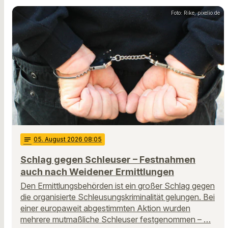
Foto: Rike, pixelio.de
notes
05
. August 2026 08:05
Schlag gegen Schleuser – Festnahmen
auch nach Weidener Ermittlungen
Den Ermittlungsbehörden ist ein großer Schlag gegen
die organisierte Schleusungskriminalität gelungen. Bei
einer europaweit abgestimmten Aktion wurden
mehrere mutmaßliche Schleuser festgenommen – …