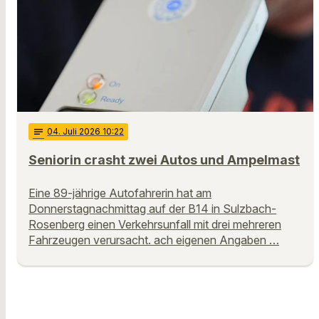
notes
04
. Juli 2026 10:22
Seniorin crasht zwei Autos und Ampelmast
Eine 89-jährige Autofahrerin hat am
Donnerstagnachmittag auf der B14 in Sulzbach-
Rosenberg einen Verkehrsunfall mit drei mehreren
Fahrzeugen verursacht. ach eigenen Angaben …