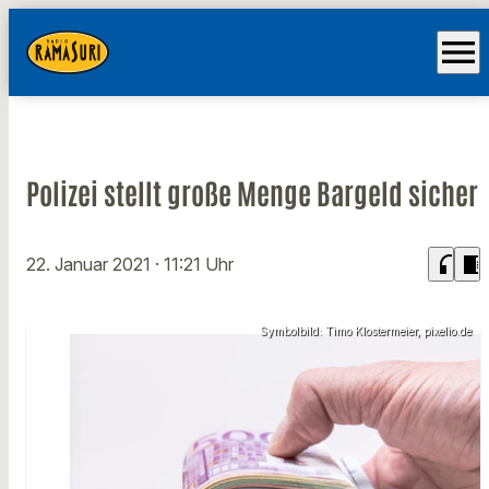
menu
Polizei stellt große Menge Bargeld sicher
headphones
chrome_reader_mode
22. Januar 2021
· 11:21 Uhr
Symbolbild: Timo Klostermeier, pixelio.de