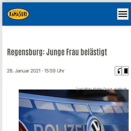
menu
Regensburg: Junge Frau belästigt
headphones
chrome_reader_mode
28. Januar 2021
· 15:59 Uhr
Symbolfoto: Martin Quast, pixelio.de