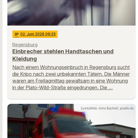
notes
02
. Juni 2026 09:25
Regensburg
Einbrecher stehlen Handtaschen und
Kleidung
Nach einem Wohnungseinbruch in Regensburg sucht
die Kripo nach zwei unbekannten Tätern. Die Männer
waren am Freitagmittag gewaltsam in eine Wohnung
in der Plato-Wild-Straße eingedrungen. Die …
Symbolfoto: Arno Bachert, pixelio.de