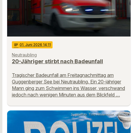
notes
01
. Juni 2026 14:11
Neutraubling
20-Jähriger stirbt nach Badeunfall
Tragischer Badeunfall am Freitagnachmittag am
Guggenberger See bei Neutraubling. Ein 20-jähriger
Mann ging zum Schwimmen ins Wasser, verschwand
jedoch nach wenigen Minuten aus dem Blickfeld …
Symbolfoto: Timo Klostermeier, pixelio.de