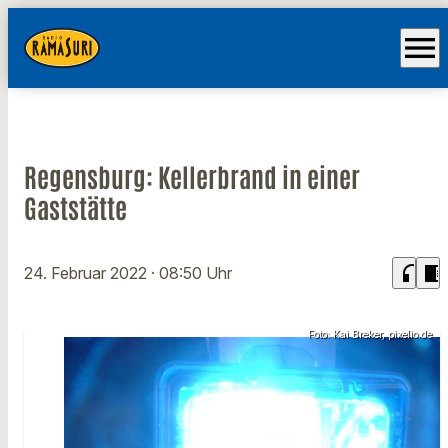
menu
Regensburg: Kellerbrand in einer
Gaststätte
headphones
chrome_reader_mode
24. Februar 2022
· 08:50 Uhr
Foto: Kai Breker, pixelio.de