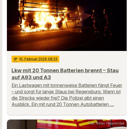
notes
10
. Februar 2026 08:25
Lkw mit 20 Tonnen Batterien brennt – Stau
auf A93 und A3
Ein Lastwagen mit tonnenweise Batterien fängt Feuer
– und sorgt für lange Staus bei Regensburg. Wann ist
die Strecke wieder frei? Die Polizei gibt einen
Ausblick. Ein mit rund 20 Tonnen Autobatterien …
Foto: Niklas Treppner/dpa