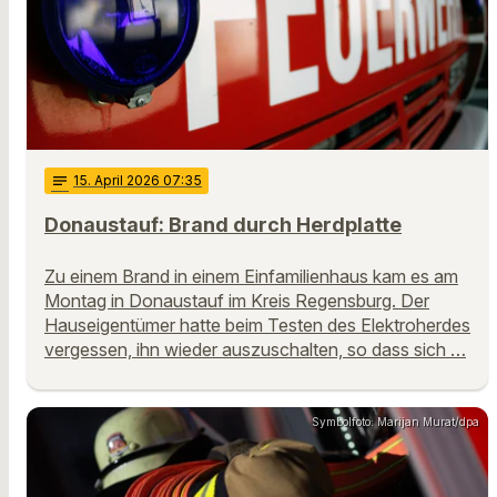
notes
15
. April 2026 07:35
Donaustauf: Brand durch Herdplatte
Zu einem Brand in einem Einfamilienhaus kam es am
Montag in Donaustauf im Kreis Regensburg. Der
Hauseigentümer hatte beim Testen des Elektroherdes
vergessen, ihn wieder auszuschalten, so dass sich …
Symbolfoto: Marijan Murat/dpa