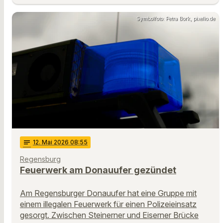
Symbolfoto: Petra Bork, pixelio.de
notes
12
. Mai 2026 08:55
Regensburg
Feuerwerk am Donauufer gezündet
Am Regensburger Donauufer hat eine Gruppe mit
einem illegalen Feuerwerk für einen Polizeieinsatz
gesorgt. Zwischen Steinerner und Eiserner Brücke