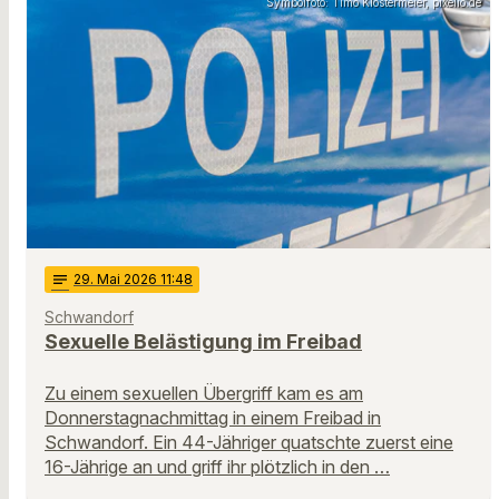
Symbolfoto: Timo Klostermeier, pixelio.de
notes
29
. Mai 2026 11:48
Schwandorf
Sexuelle Belästigung im Freibad
Zu einem sexuellen Übergriff kam es am
Donnerstagnachmittag in einem Freibad in
Schwandorf. Ein 44-Jähriger quatschte zuerst eine
16-Jährige an und griff ihr plötzlich in den …