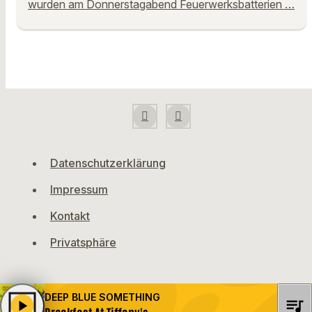
wurden am Donnerstagabend Feuerwerksbatterien …
Datenschutzerklärung
Impressum
Kontakt
Privatsphäre
DEEP BLUE SOMETHING
queue_music
play_arrow