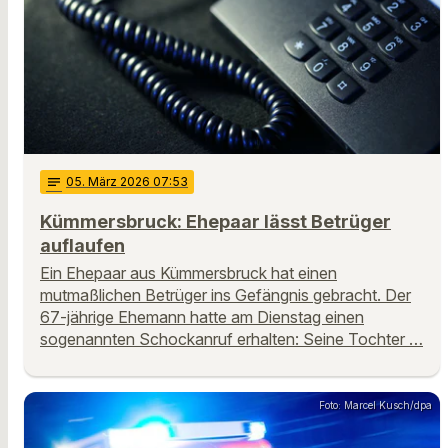
notes
05
. März 2026 07:53
Kümmersbruck: Ehepaar lässt Betrüger
auflaufen
Ein Ehepaar aus Kümmersbruck hat einen
mutmaßlichen Betrüger ins Gefängnis gebracht. Der
67-jährige Ehemann hatte am Dienstag einen
sogenannten Schockanruf erhalten: Seine Tochter …
Foto: Marcel Kusch/dpa