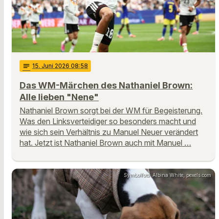
notes
15
. Juni 2026 08:58
Das WM-Märchen des Nathaniel Brown:
Alle lieben "Nene"
Nathaniel Brown sorgt bei der WM für Begeisterung.
Was den Linksverteidiger so besonders macht und
wie sich sein Verhältnis zu Manuel Neuer verändert
hat. Jetzt ist Nathaniel Brown auch mit Manuel …
Symbolfoto: Albina White, pexels.com