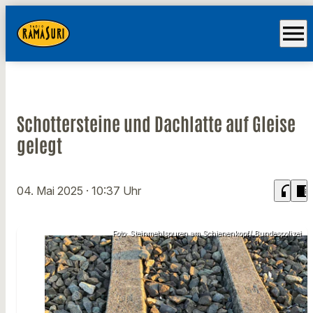
menu
Schottersteine und Dachlatte auf Gleise
gelegt
headphones
chrome_reader_mode
04. Mai 2025
· 10:37 Uhr
Foto: Steinmehlspuren am Schienenkopf/ Bundespolizei