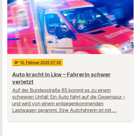
notes
10
. Februar 2026 07:35
Auto kracht in Lkw – Fahrerin schwer
verletzt
Auf der Bundesstraße 85 kommt es zu einem
schweren Unfall: Ein Auto fährt auf die Gegenspur –
und wird von einem entgegenkommenden
Lastwagen gerammt. Eine Autofahrerin ist mit …