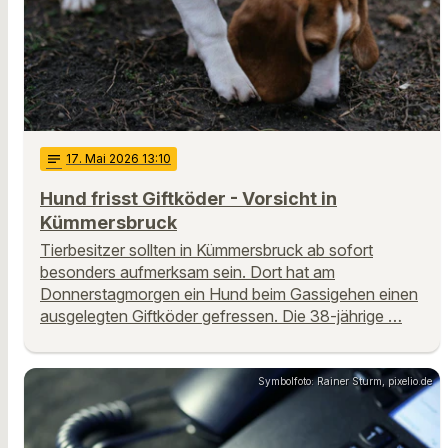
notes
17
. Mai 2026 13:10
Hund frisst Giftköder - Vorsicht in
Kümmersbruck
Tierbesitzer sollten in Kümmersbruck ab sofort
besonders aufmerksam sein. Dort hat am
Donnerstagmorgen ein Hund beim Gassigehen einen
ausgelegten Giftköder gefressen. Die 38-jährige …
Symbolfoto: Rainer Sturm, pixelio.de