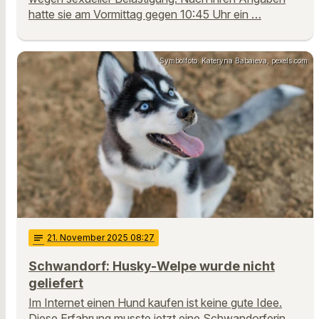
hatte sie am Vormittag gegen 10:45 Uhr ein …
Symbolfoto: Kateryna Babaieva, pexels.com
notes
21
. November 2025 08:27
Schwandorf: Husky-Welpe wurde nicht
geliefert
Im Internet einen Hund kaufen ist keine gute Idee.
Diese Erfahrung musste jetzt eine Schwandorferin