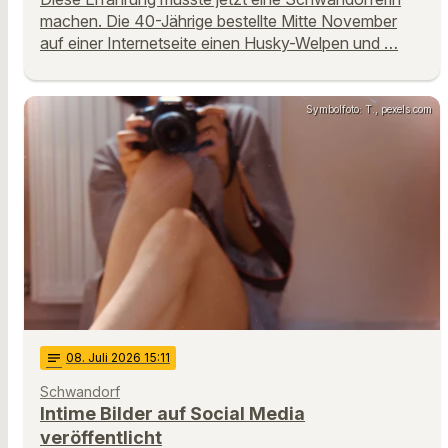
machen. Die 40-Jährige bestellte Mitte November
auf einer Internetseite einen Husky-Welpen und …
Symbolfoto: T., pexels.com
notes
08
. Juli 2026 15:11
Schwandorf
Intime Bilder auf Social Media
veröffentlicht