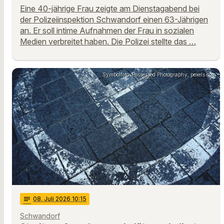
Eine 40-jährige Frau zeigte am Dienstagabend bei
der Polizeiinspektion Schwandorf einen 63-Jährigen
an. Er soll intime Aufnahmen der Frau in sozialen
Medien verbreitet haben. Die Polizei stellte das …
Symbolfoto: Possessed Photography, pexels.com
notes
08
. Juli 2026 10:15
Schwandorf