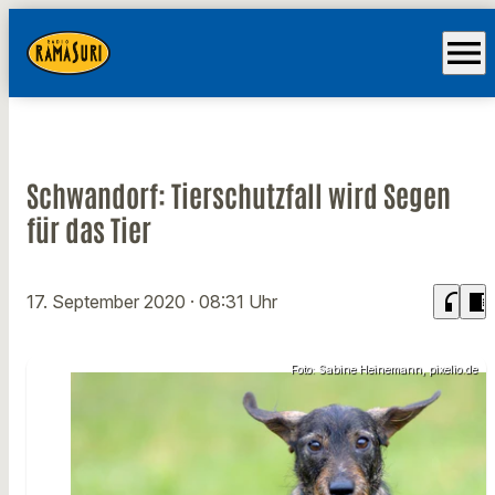
menu
Schwandorf: Tierschutzfall wird Segen
für das Tier
headphones
chrome_reader_mode
17. September 2020
· 08:31 Uhr
Foto: Sabine Heinemann, pixelio.de