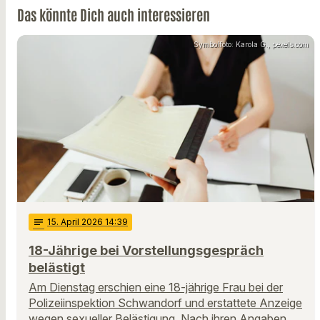
Das könnte Dich auch interessieren
Symbolfoto: Karola G., pexels.com
notes
15
. April 2026 14:39
18-Jährige bei Vorstellungsgespräch
belästigt
Am Dienstag erschien eine 18-jährige Frau bei der
Polizeiinspektion Schwandorf und erstattete Anzeige
wegen sexueller Belästigung. Nach ihren Angaben