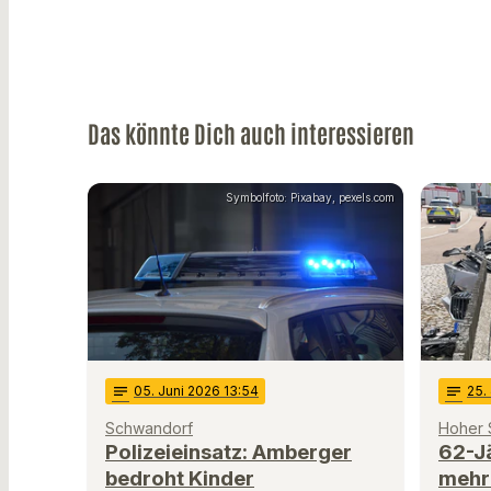
Das könnte Dich auch interessieren
Symbolfoto: Pixabay, pexels.com
notes
05
. Juni 2026 13:54
notes
25
.
Schwandorf
Hoher 
Polizeieinsatz: Amberger
62-J
bedroht Kinder
mehre