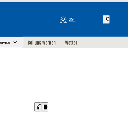
search
29°
Bei uns werben
Wetter
ervice
headphones
chrome_reader_mode