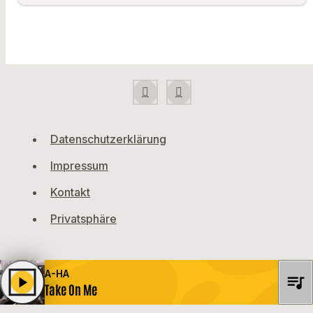
Datenschutzerklärung
Impressum
Kontakt
Privatsphäre
A-HA
queue_music
play_arrow
Take On Me