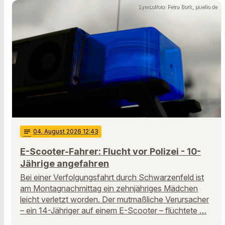
Symbolfoto: Petra Bork, pixelio.de
notes
04
. August 2026 12:43
E-Scooter-Fahrer: Flucht vor Polizei - 10-
Jährige angefahren
Bei einer Verfolgungsfahrt durch Schwarzenfeld ist
am Montagnachmittag ein zehnjähriges Mädchen
leicht verletzt worden. Der mutmaßliche Verursacher
– ein 14-Jähriger auf einem E-Scooter – flüchtete …