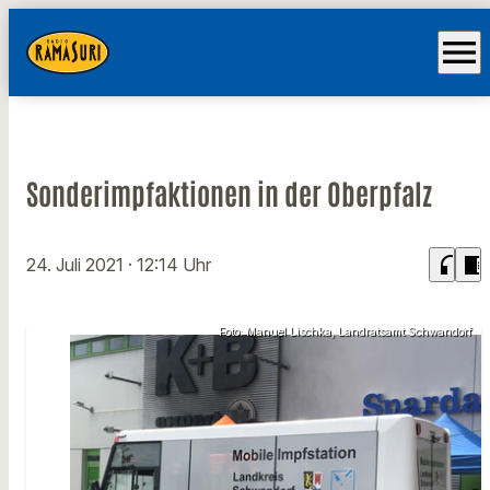
menu
Sonderimpfaktionen in der Oberpfalz
headphones
chrome_reader_mode
24. Juli 2021
· 12:14 Uhr
Foto: Manuel Lischka, Landratsamt Schwandorf