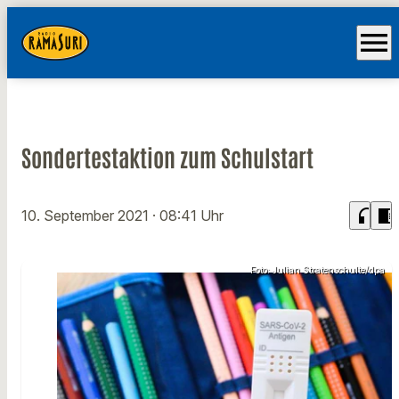
menu
Sondertestaktion zum Schulstart
headphones
chrome_reader_mode
10. September 2021
· 08:41 Uhr
Foto: Julian Stratenschulte/dpa