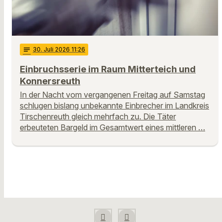
notes
30
. Juli 2026 11:26
Einbruchsserie im Raum Mitterteich und
Konnersreuth
In der Nacht vom vergangenen Freitag auf Samstag
schlugen bislang unbekannte Einbrecher im Landkreis
Tirschenreuth gleich mehrfach zu. Die Täter
erbeuteten Bargeld im Gesamtwert eines mittleren …