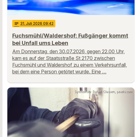
notes
31
. Juli 2026 09:42
Fuchsmühl/Waldershof: Fußgänger kommt
bei Unfall ums Leben
Am Donnerstag, den 30.07.2026, gegen 22.00 Uhr,
kam es auf der Staatsstraße St 2170 zwischen
Fuchsmühl und Waldershof zu einem Verkehrsunfall,
bei dem eine Person getötet wurde. Eine …
Symbolfoto: Rafael Classen, pexels.com