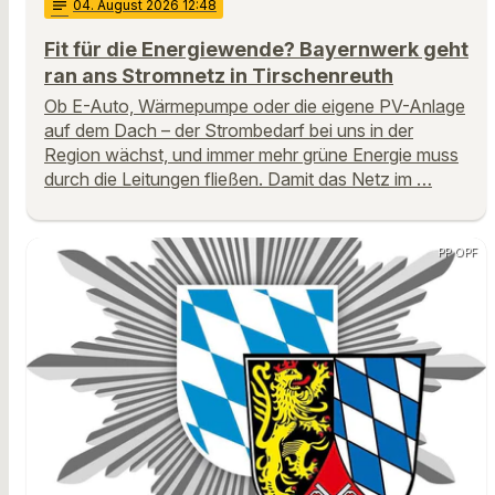
notes
04
. August 2026 12:48
Fit für die Energiewende? Bayernwerk geht
ran ans Stromnetz in Tirschenreuth
Ob E-Auto, Wärmepumpe oder die eigene PV-Anlage
auf dem Dach – der Strombedarf bei uns in der
Region wächst, und immer mehr grüne Energie muss
durch die Leitungen fließen. Damit das Netz im …
PP OPF