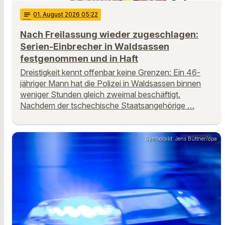
notes
01
. August 2026 05:22
Nach Freilassung wieder zugeschlagen:
Serien-Einbrecher in Waldsassen
festgenommen und in Haft
Dreistigkeit kennt offenbar keine Grenzen: Ein 46-
jähriger Mann hat die Polizei in Waldsassen binnen
weniger Stunden gleich zweimal beschäftigt.
Nachdem der tschechische Staatsangehörige …
Symbolbild: Jens Büttner/dpa