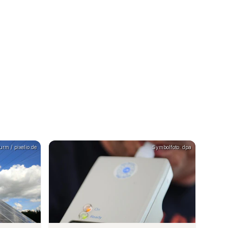
rm / pixelio.de
Symbolfoto: dpa