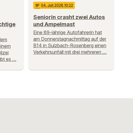
notes
04
. Juli 2026 10:22
Seniorin crasht zwei Autos
chtige
und Ampelmast
Eine 89-jährige Autofahrerin hat
am Donnerstagnachmittag auf der
dem
B14 in Sulzbach-Rosenberg einen
einem
Verkehrsunfall mit drei mehreren …
lizei
ibt es …