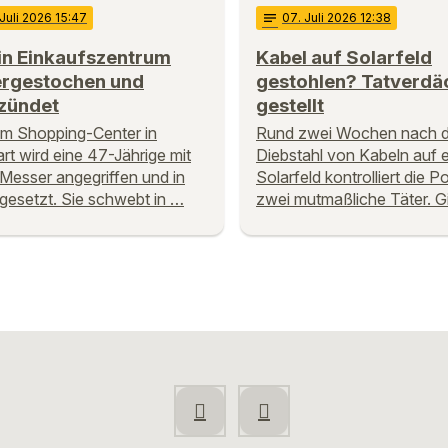
 Juli 2026 15:47
notes
07
. Juli 2026 12:38
in Einkaufszentrum
Kabel auf Solarfeld
ergestochen und
gestohlen? Tatverdä
zündet
gestellt
em Shopping-Center in
Rund zwei Wochen nach 
art wird eine 47-Jährige mit
Diebstahl von Kabeln auf 
Messer angegriffen und in
Solarfeld kontrolliert die Po
gesetzt. Sie schwebt in …
zwei mutmaßliche Täter. G