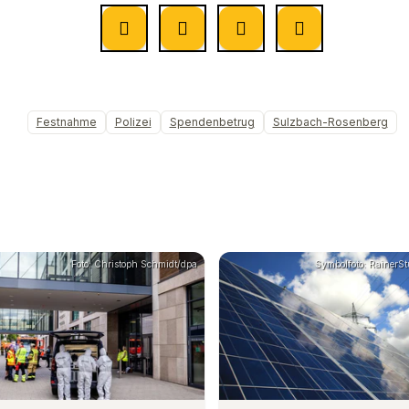
Festnahme
Polizei
Spendenbetrug
Sulzbach-Rosenberg
Foto: Christoph Schmidt/dpa
Symbolfoto: RainerStu