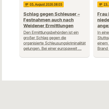
notes
05
. August 2026 08:05
notes
23
.
Schlag gegen Schleuser –
Frau 
Festnahmen auch nach
nied
Weidener Ermittlungen
ange
Den Ermittlungsbehörden ist ein
In ein
großer Schlag gegen die
Stuttg
organisierte Schleusungskriminalität
einem 
gelungen. Bei einer europaweit …
Brand 