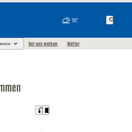
search
19°
Bei uns werben
Wetter
ervice
nommen
headphones
chrome_reader_mode