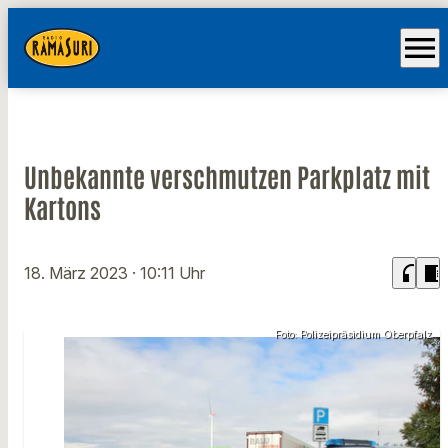
menu
Unbekannte verschmutzen Parkplatz mit
Kartons
headphones
chrome_reader_mode
18. März 2023
· 10:11 Uhr
Foto: Polizeipräsidium Oberpfalz