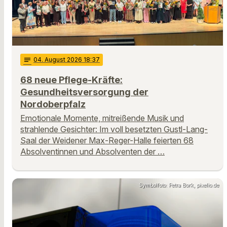
notes
04
. August 2026 18:37
68 neue Pflege-Kräfte:
Gesundheitsversorgung der
Nordoberpfalz
Emotionale Momente, mitreißende Musik und
strahlende Gesichter: Im voll besetzten Gustl-Lang-
Saal der Weidener Max-Reger-Halle feierten 68
Absolventinnen und Absolventen der …
Symbolfoto: Petra Bork, pixelio.de