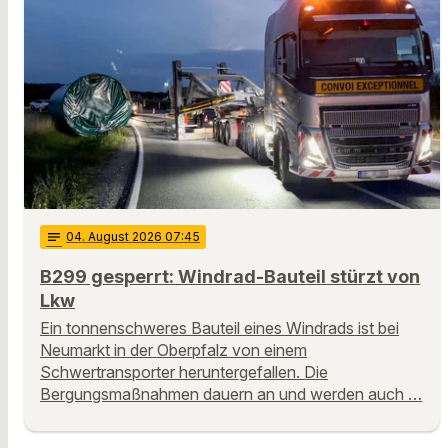
notes
04
. August 2026 07:45
B299 gesperrt: Windrad-Bauteil stürzt von
Lkw
Ein tonnenschweres Bauteil eines Windrads ist bei
Neumarkt in der Oberpfalz von einem
Schwertransporter heruntergefallen. Die
Bergungsmaßnahmen dauern an und werden auch …