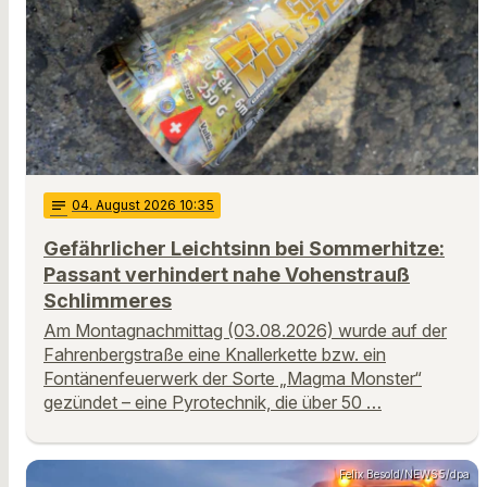
notes
04
. August 2026 10:35
Gefährlicher Leichtsinn bei Sommerhitze:
Passant verhindert nahe Vohenstrauß
Schlimmeres
Am Montagnachmittag (03.08.2026) wurde auf der
Fahrenbergstraße eine Knallerkette bzw. ein
Fontänenfeuerwerk der Sorte „Magma Monster“
gezündet – eine Pyrotechnik, die über 50 …
Felix Besold/NEWS5/dpa