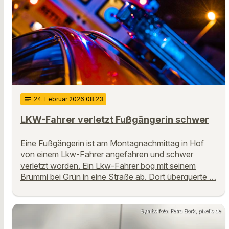
notes
24
. Februar 2026 08:23
LKW-Fahrer verletzt Fußgängerin schwer
Eine Fußgängerin ist am Montagnachmittag in Hof
von einem Lkw-Fahrer angefahren und schwer
verletzt worden. Ein Lkw-Fahrer bog mit seinem
Brummi bei Grün in eine Straße ab. Dort überquerte …
Symbolfoto: Petra Bork, pixelio.de