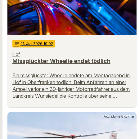
notes
21
. Juli 2026 10:02
Hof
Missglückter Wheelie endet tödlich
Ein missglückter Wheelie endete am Montagabend in
Hof in Oberfranken tödlich. Beim Anfahren an einer
Ampel verlor ein 39-jähriger Motorradfahrer aus dem
Landkreis Wunsiedel die Kontrolle über seine …
Foto: Maike Glöckner