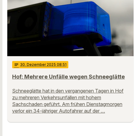
notes
30
. Dezember 2025 08:51
Hof: Mehrere Unfälle wegen Schneeglätte
Schneeglätte hat in den vergangenen Tagen in Hof
zu mehreren Verkehrsunfällen mit hohem
Sachschaden geführt. Am frühen Dienstagmorgen
verlor ein 34-jähriger Autofahrer auf der …