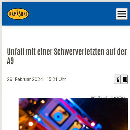
menu
Unfall mit einer Schwerverletzten auf der
A9
headphones
chrome_reader_mode
29. Februar 2024
· 15:21 Uhr
Foto: Sohrab Taheri-Sohi