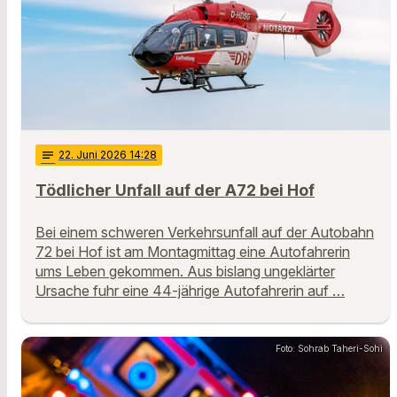
notes
22
. Juni 2026 14:28
Tödlicher Unfall auf der A72 bei Hof
Bei einem schweren Verkehrsunfall auf der Autobahn
72 bei Hof ist am Montagmittag eine Autofahrerin
ums Leben gekommen. Aus bislang ungeklärter
Ursache fuhr eine 44-jährige Autofahrerin auf …
Foto: Sohrab Taheri-Sohi