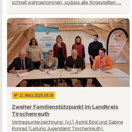
schnell wahrgenommen, sodass alle Angestellten …
© Fabian Polster, Landratsamt Tirschenreuth
notes
21
. März 2026 09:19
Zweiter Familienstützpunkt im Landkreis
Tirschenreuth
Vertragsunterzeichnung: (v.l.) Astrid Bösl und Sabine
Konrad (Leitung Jugendamt Tirschenreuth),