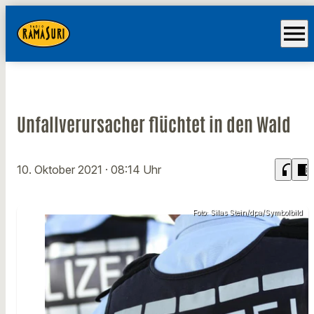
menu
Unfallverursacher flüchtet in den Wald
headphones
chrome_reader_mode
10. Oktober 2021
· 08:14 Uhr
Foto: Silas Stein/dpa/Symbolbild