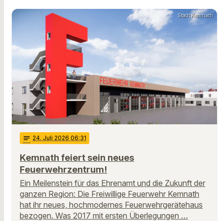
Stadt Kemnath
notes
24
. Juli 2026 06:31
Kemnath feiert sein neues
Feuerwehrzentrum!
Ein Meilenstein für das Ehrenamt und die Zukunft der
ganzen Region: Die Freiwillige Feuerwehr Kemnath
hat ihr neues, hochmodernes Feuerwehrgerätehaus
bezogen. Was 2017 mit ersten Überlegungen …