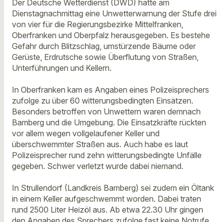
Der Deutsche Wetterdienst (DWD) hatte am
Dienstagnachmittag eine Unwetterwarnung der Stufe drei
von vier für die Regierungsbezirke Mittelfranken,
Oberfranken und Oberpfalz herausgegeben. Es bestehe
Gefahr durch Blitzschlag, umstürzende Bäume oder
Gerüste, Erdrutsche sowie Überflutung von Straßen,
Unterführungen und Kellern.
In Oberfranken kam es Angaben eines Polizeisprechers
zufolge zu über 60 witterungsbedingten Einsätzen.
Besonders betroffen von Unwettern waren demnach
Bamberg und die Umgebung. Die Einsatzkräfte rückten
vor allem wegen vollgelaufener Keller und
überschwemmter Straßen aus. Auch habe es laut
Polizeisprecher rund zehn witterungsbedingte Unfälle
gegeben. Schwer verletzt wurde dabei niemand.
In Strullendorf (Landkreis Bamberg) sei zudem ein Öltank
in einem Keller aufgeschwemmt worden. Dabei traten
rund 2500 Liter Heizöl aus. Ab etwa 22.30 Uhr gingen
den Angaben des Sprechers zufolge fast keine Notrufe