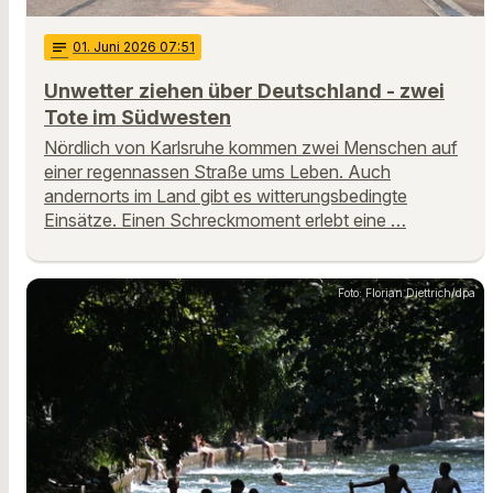
notes
01
. Juni 2026 07:51
Unwetter ziehen über Deutschland - zwei
Tote im Südwesten
Nördlich von Karlsruhe kommen zwei Menschen auf
einer regennassen Straße ums Leben. Auch
andernorts im Land gibt es witterungsbedingte
Einsätze. Einen Schreckmoment erlebt eine …
Foto: Florian Diettrich/dpa