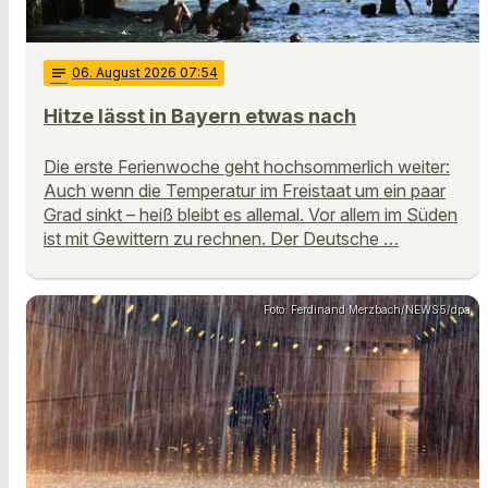
notes
06
. August 2026 07:54
Hitze lässt in Bayern etwas nach
Die erste Ferienwoche geht hochsommerlich weiter:
Auch wenn die Temperatur im Freistaat um ein paar
Grad sinkt – heiß bleibt es allemal. Vor allem im Süden
ist mit Gewittern zu rechnen. Der Deutsche …
Foto: Ferdinand Merzbach/NEWS5/dpa