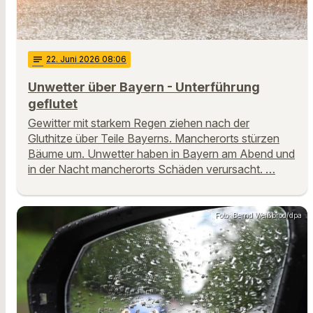
notes
22
. Juni 2026 08:06
Unwetter über Bayern - Unterführung
geflutet
Gewitter mit starkem Regen ziehen nach der
Gluthitze über Teile Bayerns. Mancherorts stürzen
Bäume um. Unwetter haben in Bayern am Abend und
in der Nacht mancherorts Schäden verursacht. …
Foto: Bernd Weißbrod/dpa