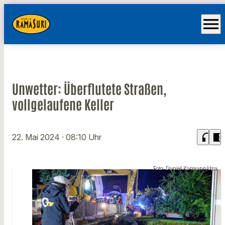
menu
Unwetter: Überflutete Straßen,
vollgelaufene Keller
headphones
chrome_reader_mode
22. Mai 2024
· 08:10 Uhr
Foto: Daniel Karmann/dpa