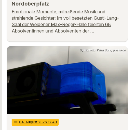
Nordoberpfalz
Emotionale Momente, mitreißende Musik und
strahlende Gesichter: Im voll besetzten Gustl-Lang-
Saal der Weidener Max-Reger-Halle feierten 68
Absolventinnen und Absolventen der …
Symbolfoto: Petra Bork, pixelio.de
notes
04
. August 2026 12:43