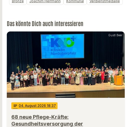
Bronze
Joachim Herrmann
Kommunal
Verdienstmedaille
Das könnte Dich auch interessieren
Gustl Beer
notes
04
. August 2026 18:37
68 neue Pflege-Kräfte:
Gesundheitsversorgung der