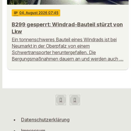
notes
04
. August 2026 07:45
B299 gesperrt: Windrad-Bauteil stürzt von
Lkw
Ein tonnenschweres Bauteil eines Windrads ist bei
Neumarkt in der Oberpfalz von einem
Schwertransporter heruntergefallen. Die
Bergungsmaßnahmen dauern an und werden auch …
Datenschutzerklärung
Impressum