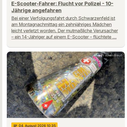
E-Scooter-Fahrer: Flucht vor Polizei - 10-
Jährige angefahren
Bei einer Verfolgungsfahrt durch Schwarzenfeld ist
am Montagnachmittag ein zehnjähriges Mädchen
leicht verletzt worden. Der mutmaßliche Verursacher
– ein 14-Jähriger auf einem E-Scooter – flüchtete …
PI Vohenstrauß
notes
04
. August 2026 10:35