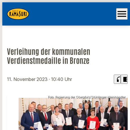
menu
Verleihung der kommunalen
Verdienstmedaille in Bronze
headphones
chrome_reader_mode
11. November 2023
· 10:40 Uhr
Foto: Regierung der Oberpfalz/Stühlinger-Weinhändler