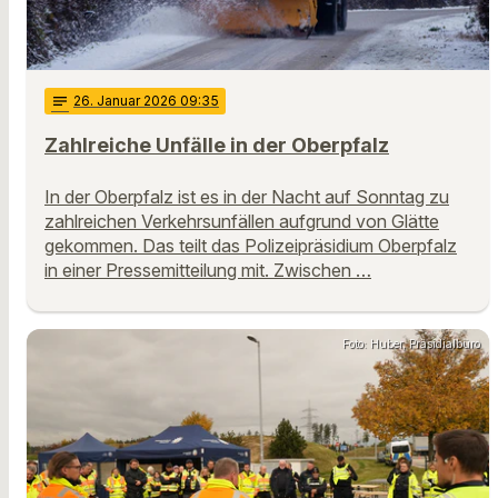
notes
26
. Januar 2026 09:35
Zahlreiche Unfälle in der Oberpfalz
In der Oberpfalz ist es in der Nacht auf Sonntag zu
zahlreichen Verkehrsunfällen aufgrund von Glätte
gekommen. Das teilt das Polizeipräsidium Oberpfalz
in einer Pressemitteilung mit. Zwischen …
Foto: Huber, Präsidialbüro