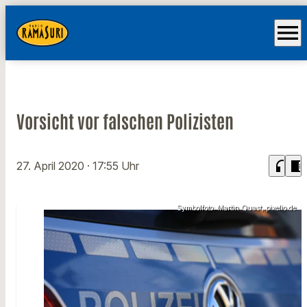
menu
Vorsicht vor falschen Polizisten
headphones
chrome_reader_mode
27. April 2020
· 17:55 Uhr
Symbolfoto: Martin Quast, pixelio.de