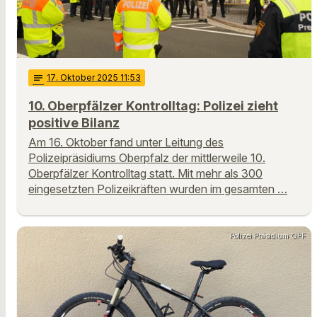
notes
17
. Oktober 2025 11:53
10. Oberpfälzer Kontrolltag: Polizei zieht
positive Bilanz
Am 16. Oktober fand unter Leitung des
Polizeipräsidiums Oberpfalz der mittlerweile 10.
Oberpfälzer Kontrolltag statt. Mit mehr als 300
eingesetzten Polizeikräften wurden im gesamten …
Polizei Präsidium OPF