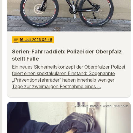
notes
16
. Juli 2026 05:48
Serien-Fahrraddieb: Polizei der Oberpfalz
stellt Falle
Ein neues Sicherheitskonzept der Oberpfälzer Polizei
feiert einen spektakulären Einstand: Sogenannte
„Präventionsfahrräder“ haben innerhalb weniger
Tage zur zweimaligen Festnahme eines …
Symbolfoto: Rafael Classen, pexels.com