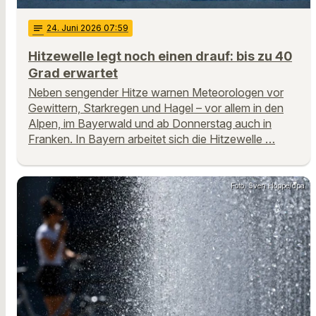
notes
24
. Juni 2026 07:59
Hitzewelle legt noch einen drauf: bis zu 40
Grad erwartet
Neben sengender Hitze warnen Meteorologen vor
Gewittern, Starkregen und Hagel – vor allem in den
Alpen, im Bayerwald und ab Donnerstag auch in
Franken. In Bayern arbeitet sich die Hitzewelle …
Foto: Sven Hoppe/dpa