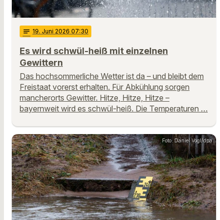
notes
19
. Juni 2026 07:30
Es wird schwül-heiß mit einzelnen
Gewittern
Das hochsommerliche Wetter ist da – und bleibt dem
Freistaat vorerst erhalten. Für Abkühlung sorgen
mancherorts Gewitter. Hitze, Hitze, Hitze –
bayernweit wird es schwül-heiß. Die Temperaturen …
Foto: Daniel Vogl/dpa