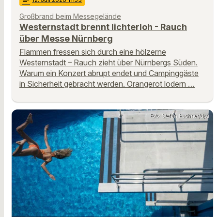
notes
Großbrand beim Messegelände
Westernstadt brennt lichterloh - Rauch
über Messe Nürnberg
Flammen fressen sich durch eine hölzerne
Westernstadt – Rauch zieht über Nürnbergs Süden.
Warum ein Konzert abrupt endet und Campinggäste
in Sicherheit gebracht werden. Orangerot lodern …
Foto: Stefan Puchner/dpa