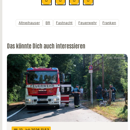
Altneihauser
BR
Fastnacht
Feuerwehr
Franken
Das könnte Dich auch interessieren
Foto: dvo/dpa
12
. Juli 2026 11:53