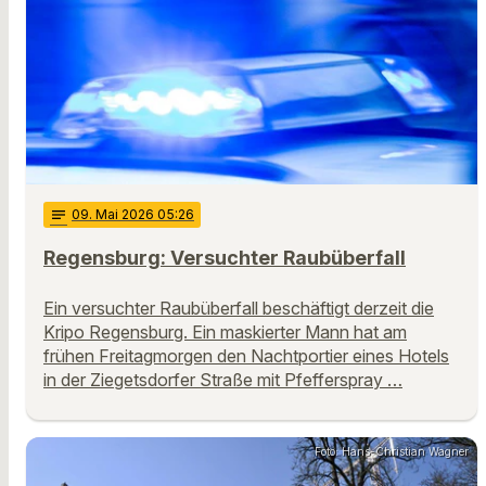
notes
09
. Mai 2026 05:26
Regensburg: Versuchter Raubüberfall
Ein versuchter Raubüberfall beschäftigt derzeit die
Kripo Regensburg. Ein maskierter Mann hat am
frühen Freitagmorgen den Nachtportier eines Hotels
in der Ziegetsdorfer Straße mit Pfefferspray …
Foto: Hans-Christian Wagner