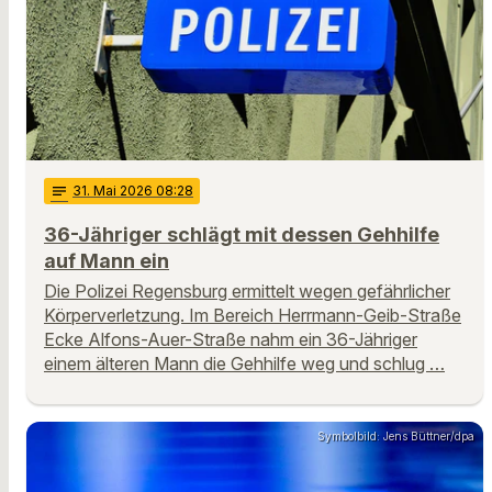
notes
31
. Mai 2026 08:28
36-Jähriger schlägt mit dessen Gehhilfe
auf Mann ein
Die Polizei Regensburg ermittelt wegen gefährlicher
Körperverletzung. Im Bereich Herrmann-Geib-Straße
Ecke Alfons-Auer-Straße nahm ein 36-Jähriger
einem älteren Mann die Gehhilfe weg und schlug …
Symbolbild: Jens Büttner/dpa