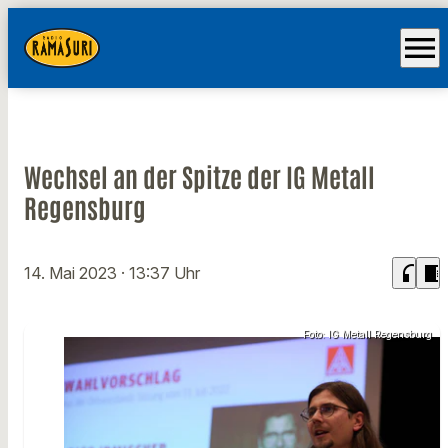
menu
Wechsel an der Spitze der IG Metall
Regensburg
headphones
chrome_reader_mode
14. Mai 2023
· 13:37 Uhr
Foto: IG Metall Regensburg