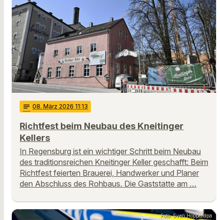
notes
08
. März 2026 11:13
Richtfest beim Neubau des Kneitinger
Kellers
In Regensburg ist ein wichtiger Schritt beim Neubau
des traditionsreichen Kneitinger Keller geschafft: Beim
Richtfest feierten Brauerei, Handwerker und Planer
den Abschluss des Rohbaus. Die Gaststätte am …
Foto: Sven Hoppe/dpa