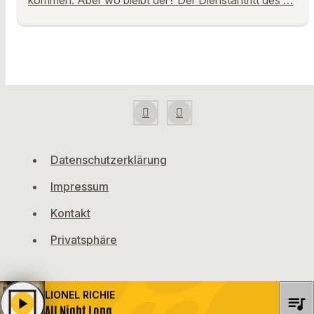
Datenschutzerklärung
Impressum
Kontakt
Privatsphäre
LIONEL RICHIE
queue_music
play_arrow
All Night Long