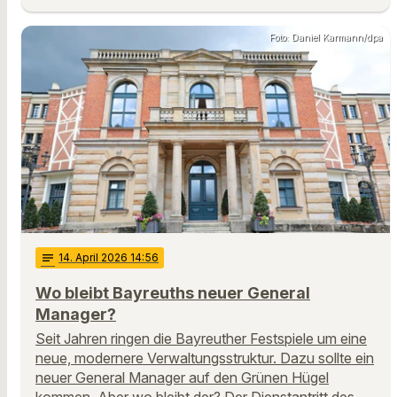
Foto: Daniel Karmann/dpa
notes
14
. April 2026 14:56
Wo bleibt Bayreuths neuer General
Manager?
Seit Jahren ringen die Bayreuther Festspiele um eine
neue, modernere Verwaltungsstruktur. Dazu sollte ein
neuer General Manager auf den Grünen Hügel
kommen. Aber wo bleibt der? Der Dienstantritt des …