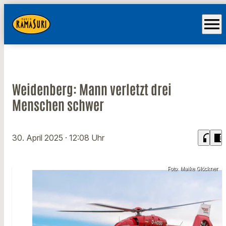
menu
Weidenberg: Mann verletzt drei
Menschen schwer
headphones
chrome_reader_mode
30. April 2025
· 12:08 Uhr
Foto: Maike Glöckner