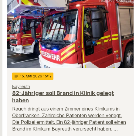
Foto: Sven Hoppe/dpa
notes
15
. Mai 2026 15:12
Bayreuth
82-Jähriger soll Brand in Klinik gelegt
haben
Rauch dringt aus einem Zimmer eines Klinikums in
Oberfranken. Zahlreiche Patienten werden verlegt.
Die Polizei ermittelt. Ein 82-jähriger Patient soll einen
Brand im Klinikum Bayreuth verursacht haben. …