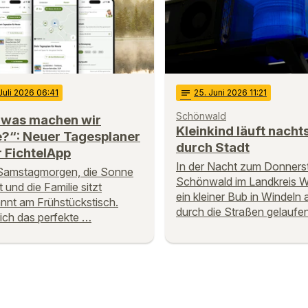
 Juli 2026 06:41
notes
25
. Juni 2026 11:21
Schönwald
 was machen wir
Kleinkind läuft nachts
e?“: Neuer Tagesplaner
durch Stadt
r FichtelApp
In der Nacht zum Donnersta
 Samstagmorgen, die Sonne
Schönwald im Landkreis W
 und die Familie sitzt
ein kleiner Bub in Windeln a
nnt am Frühstückstisch.
durch die Straßen gelaufe
lich das perfekte …