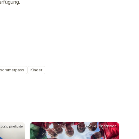
erfügung.
dsommerpass
Kinder
Bork, pixelio.de
Foto: SC Eschenbach