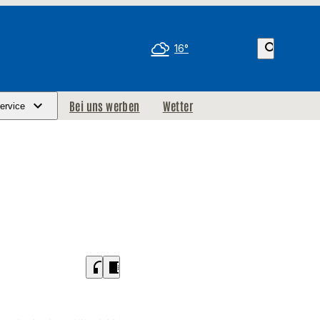
search
16°
Bei uns werben
Wetter
ervice
headphones
chrome_reader_mode