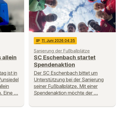
notes
11
. Juni 2026 04:35
Sanierung der Fußballplätze
 allein
SC Eschenbach startet
Spendenaktion
g ist in
Der SC Eschenbach bittet um
unsiedel
Unterstützung bei der Sanierung
llein
seiner Fußballplätze. Mit einer
n. Eine …
Spendenaktion möchte der …