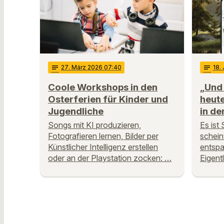
notes
27
. März 2026 07:40
notes
18
.
Coole Workshops in den
„Und
Osterferien für Kinder und
heut
Jugendliche
in de
Songs mit KI produzieren,
Es ist
Fotografieren lernen, Bilder per
scheint
Künstlicher Intelligenz erstellen
entspa
oder an der Playstation zocken: …
Eigent