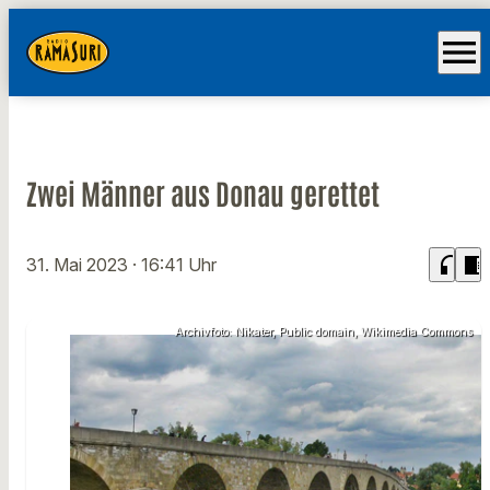
menu
Zwei Männer aus Donau gerettet
headphones
chrome_reader_mode
31. Mai 2023
· 16:41 Uhr
Archivfoto: Nikater, Public domain, Wikimedia Commons