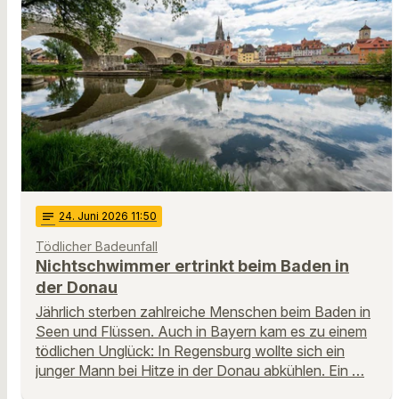
notes
24
. Juni 2026 11:50
Tödlicher Badeunfall
Nichtschwimmer ertrinkt beim Baden in
der Donau
Jährlich sterben zahlreiche Menschen beim Baden in
Seen und Flüssen. Auch in Bayern kam es zu einem
tödlichen Unglück: In Regensburg wollte sich ein
junger Mann bei Hitze in der Donau abkühlen. Ein …