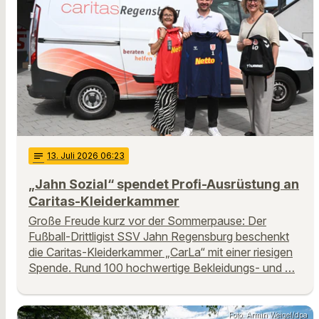
notes
13
. Juli 2026 06:23
„Jahn Sozial“ spendet Profi-Ausrüstung an
Caritas-Kleiderkammer
Große Freude kurz vor der Sommerpause: Der
Fußball-Drittligist SSV Jahn Regensburg beschenkt
die Caritas-Kleiderkammer „CarLa“ mit einer riesigen
Spende. Rund 100 hochwertige Bekleidungs- und …
Foto: Armin Weigel/dpa