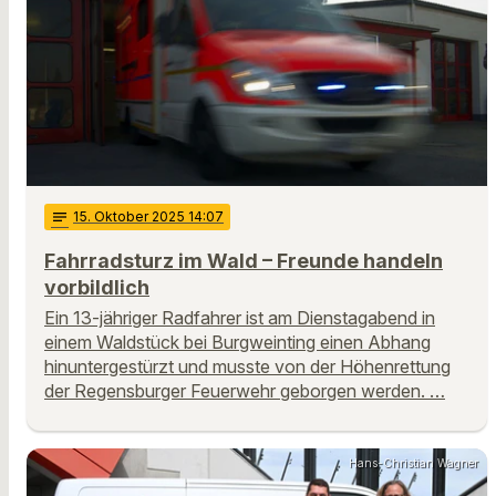
notes
15
. Oktober 2025 14:07
Fahrradsturz im Wald – Freunde handeln
vorbildlich
Ein 13-jähriger Radfahrer ist am Dienstagabend in
einem Waldstück bei Burgweinting einen Abhang
hinuntergestürzt und musste von der Höhenrettung
der Regensburger Feuerwehr geborgen werden. …
Hans-Christian Wagner