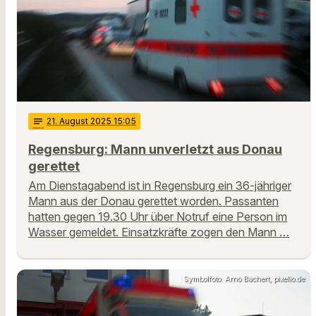
notes
21
. August 2025 15:05
Regensburg: Mann unverletzt aus Donau
gerettet
Am Dienstagabend ist in Regensburg ein 36-jähriger
Mann aus der Donau gerettet worden. Passanten
hatten gegen 19.30 Uhr über Notruf eine Person im
Wasser gemeldet. Einsatzkräfte zogen den Mann …
Symbolfoto: Arno Bachert, pixelio.de