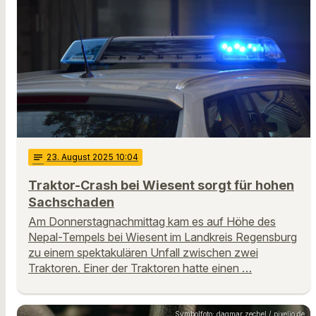
notes
23
. August 2025 10:04
Traktor-Crash bei Wiesent sorgt für hohen
Sachschaden
Am Donnerstagnachmittag kam es auf Höhe des
Nepal-Tempels bei Wiesent im Landkreis Regensburg
zu einem spektakulären Unfall zwischen zwei
Traktoren. Einer der Traktoren hatte einen …
Symbolfoto: dagmar zechel / pixelio.de