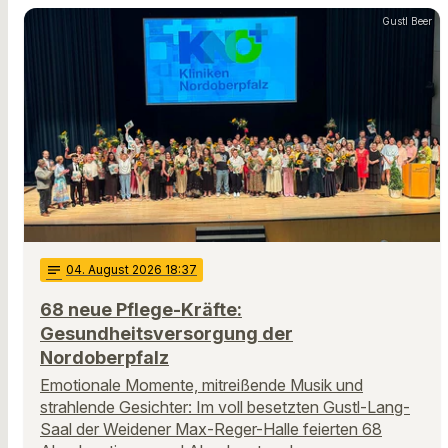
Gustl Beer
notes
04
. August 2026 18:37
68 neue Pflege-Kräfte:
Gesundheitsversorgung der
Nordoberpfalz
Emotionale Momente, mitreißende Musik und
strahlende Gesichter: Im voll besetzten Gustl-Lang-
Saal der Weidener Max-Reger-Halle feierten 68