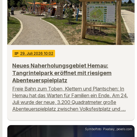
notes
29
. Juli 2026 10:02
Neues Naherholungsgebiet Hemau:
Tangrintelpark eröffnet mit riesigem
Abenteuerspielplatz
Freie Bahn zum Toben, Klettern und Plantschen: In
Hemau hat das Warten für Familien ein Ende. Am 24.
Juli wurde der neue, 3.200 Quadratmeter große
Abenteuerspielplatz zwischen Volksfestplatz und …
Symbolfoto: Pixabay, pexels.com