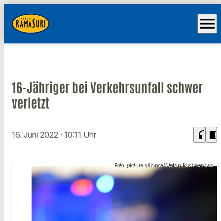
menu
16-Jähriger bei Verkehrsunfall schwer
verletzt
headphones
chrome_reader_mode
16. Juni 2022
· 10:11 Uhr
Foto: picture alliance/Stefan Puchner/dpa