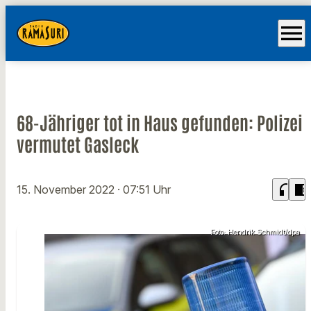
menu
68-Jähriger tot in Haus gefunden: Polizei
vermutet Gasleck
headphones
chrome_reader_mode
15. November 2022
· 07:51 Uhr
Foto: Hendrik Schmidt/dpa