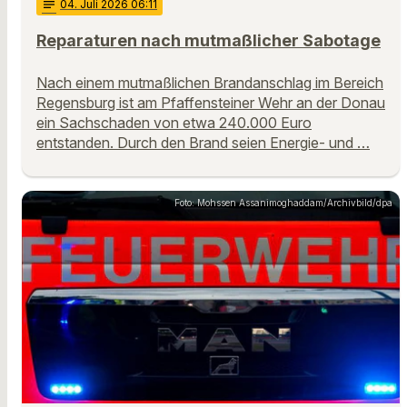
notes
04
. Juli 2026 06:11
Reparaturen nach mutmaßlicher Sabotage
Nach einem mutmaßlichen Brandanschlag im Bereich
Regensburg ist am Pfaffensteiner Wehr an der Donau
ein Sachschaden von etwa 240.000 Euro
entstanden. Durch den Brand seien Energie- und …
Foto: Mohssen Assanimoghaddam/Archivbild/dpa