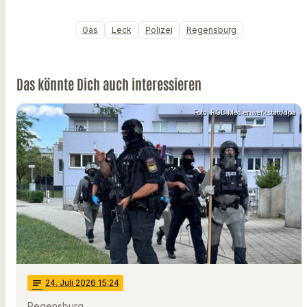
Gas
Leck
Polizei
Regensburg
Das könnte Dich auch interessieren
Foto: RGB Medienwerkstatt/dpa
notes
24
. Juli 2026 15:24
Regensburg