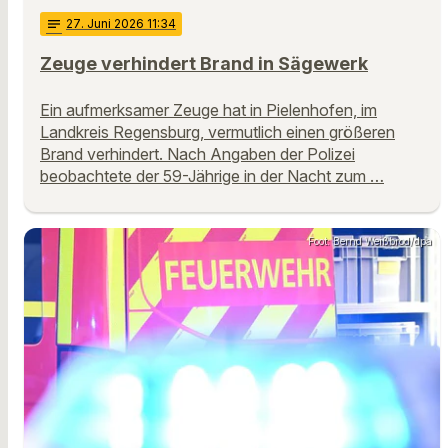
notes
27
. Juni 2026 11:34
Zeuge verhindert Brand in Sägewerk
Ein aufmerksamer Zeuge hat in Pielenhofen, im
Landkreis Regensburg, vermutlich einen größeren
Brand verhindert. Nach Angaben der Polizei
beobachtete der 59-Jährige in der Nacht zum …
Foot: Bernd Weißbrod/dpa