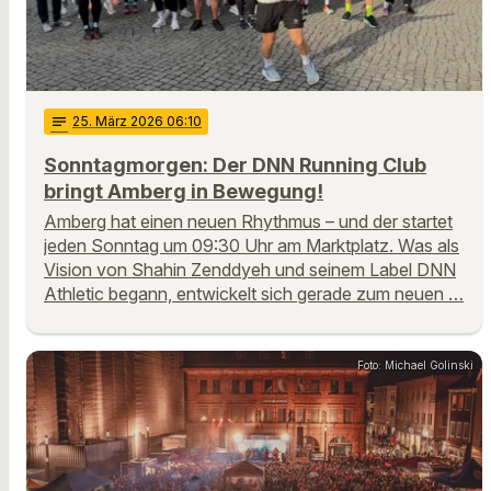
notes
25
. März 2026 06:10
Sonntagmorgen: Der DNN Running Club
bringt Amberg in Bewegung!
Amberg hat einen neuen Rhythmus – und der startet
jeden Sonntag um 09:30 Uhr am Marktplatz. Was als
Vision von Shahin Zenddyeh und seinem Label DNN
Athletic begann, entwickelt sich gerade zum neuen …
Foto: Michael Golinski