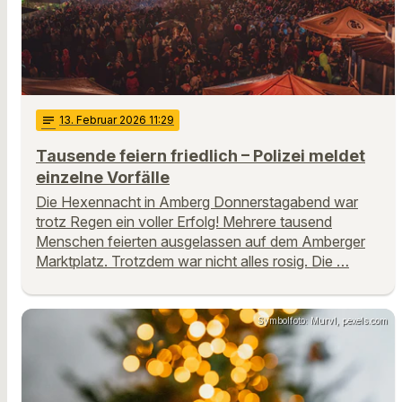
notes
13
. Februar 2026 11:29
Tausende feiern friedlich – Polizei meldet
einzelne Vorfälle
Die Hexennacht in Amberg Donnerstagabend war
trotz Regen ein voller Erfolg! Mehrere tausend
Menschen feierten ausgelassen auf dem Amberger
Marktplatz. Trotzdem war nicht alles rosig. Die …
Symbolfoto: Murvl, pexels.com