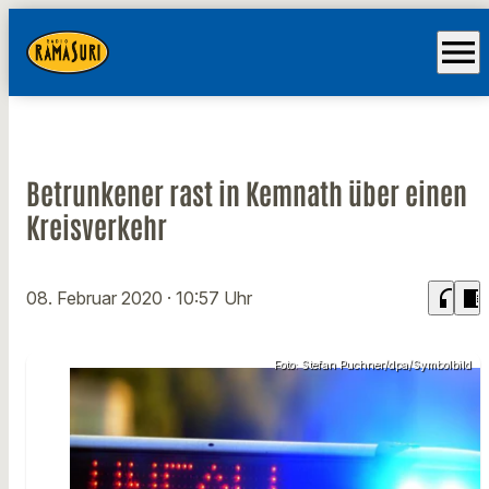
menu
Betrunkener rast in Kemnath über einen
Kreisverkehr
headphones
chrome_reader_mode
08. Februar 2020
· 10:57 Uhr
Foto: Stefan Puchner/dpa/Symbolbild