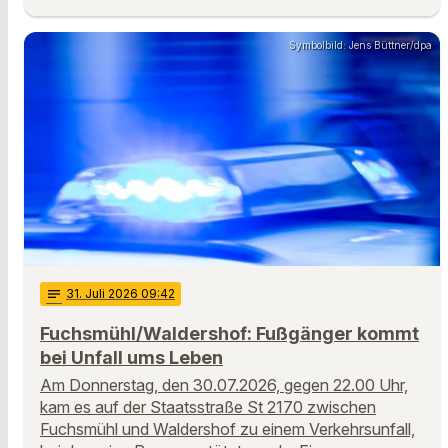
Symbolbild: Jens Büttner/dpa
notes
31
. Juli 2026 09:42
Fuchsmühl/Waldershof: Fußgänger kommt
bei Unfall ums Leben
Am Donnerstag, den 30.07.2026, gegen 22.00 Uhr,
kam es auf der Staatsstraße St 2170 zwischen
Fuchsmühl und Waldershof zu einem Verkehrsunfall,