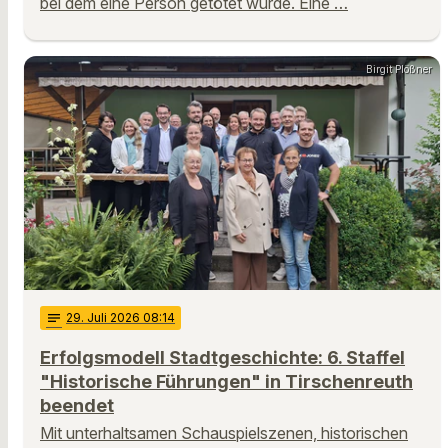
bei dem eine Person getötet wurde. Eine …
Birgit Plößner
notes
29
. Juli 2026 08:14
Erfolgsmodell Stadtgeschichte: 6. Staffel
"Historische Führungen" in Tirschenreuth
beendet
Mit unterhaltsamen Schauspielszenen, historischen