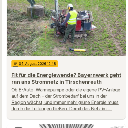
notes
04
. August 2026 12:48
Fit für die Energiewende? Bayernwerk geht
ran ans Stromnetz in Tirschenreuth
Ob E-Auto, Wärmepumpe oder die eigene PV-Anlage
auf dem Dach – der Strombedarf bei uns in der
Region wächst, und immer mehr grüne Energie muss
durch die Leitungen fließen. Damit das Netz im …
PP OPF