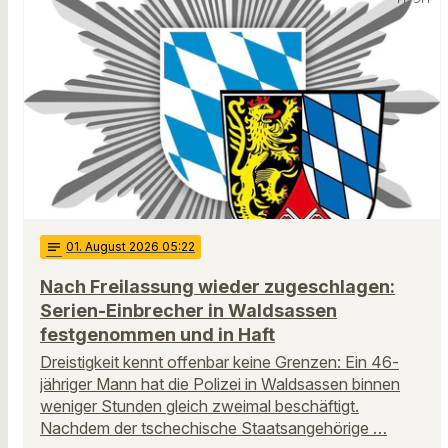
notes
01
. August 2026 05:22
Nach Freilassung wieder zugeschlagen:
Serien-Einbrecher in Waldsassen
festgenommen und in Haft
Dreistigkeit kennt offenbar keine Grenzen: Ein 46-
jähriger Mann hat die Polizei in Waldsassen binnen
weniger Stunden gleich zweimal beschäftigt.
Nachdem der tschechische Staatsangehörige …