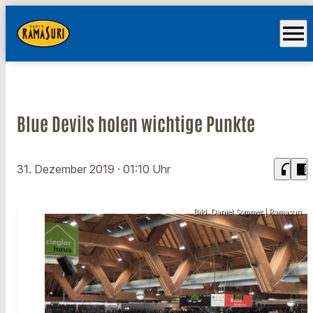
menu
Blue Devils holen wichtige Punkte
headphones
chrome_reader_mode
31. Dezember 2019
· 01:10 Uhr
Bild: Daniel Sommer | Ramasuri