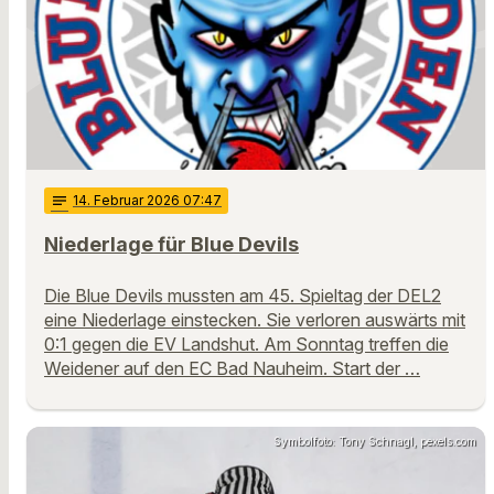
notes
14
. Februar 2026 07:47
Niederlage für Blue Devils
Die Blue Devils mussten am 45. Spieltag der DEL2
eine Niederlage einstecken. Sie verloren auswärts mit
0:1 gegen die EV Landshut. Am Sonntag treffen die
Weidener auf den EC Bad Nauheim. Start der …
Symbolfoto: Tony Schnagl, pexels.com