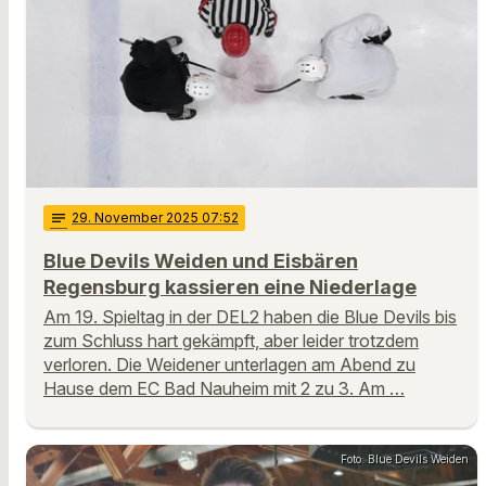
notes
29
. November 2025 07:52
Blue Devils Weiden und Eisbären
Regensburg kassieren eine Niederlage
Am 19. Spieltag in der DEL2 haben die Blue Devils bis
zum Schluss hart gekämpft, aber leider trotzdem
verloren. Die Weidener unterlagen am Abend zu
Hause dem EC Bad Nauheim mit 2 zu 3. Am …
Foto: Blue Devils Weiden