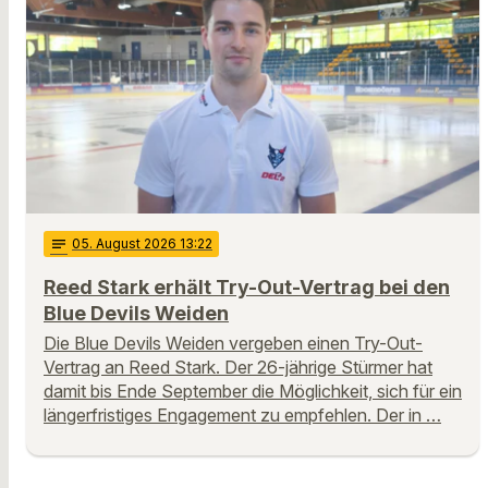
notes
05
. August 2026 13:22
Reed Stark erhält Try-Out-Vertrag bei den
Blue Devils Weiden
Die Blue Devils Weiden vergeben einen Try-Out-
Vertrag an Reed Stark. Der 26-jährige Stürmer hat
damit bis Ende September die Möglichkeit, sich für ein
längerfristiges Engagement zu empfehlen. Der in …