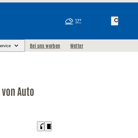
search
17°
Bei uns werben
Wetter
ervice
 von Auto
headphones
chrome_reader_mode