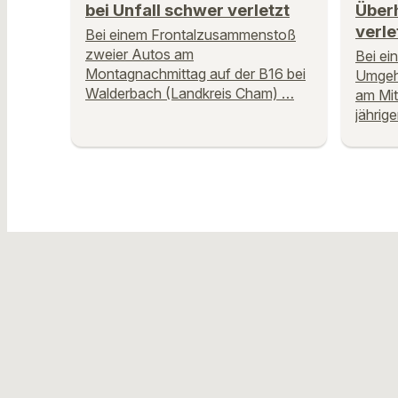
bei Unfall schwer verletzt
Über
verle
Bei einem Frontalzusammenstoß
zweier Autos am
Bei ei
Montagnachmittag auf der B16 bei
Umgehu
Walderbach (Landkreis Cham) …
am Mit
jährig