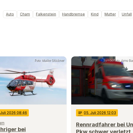
Auto
Cham
Falkenstein
Handbremse
Kind
Mutter
Unfall
Foto: Maike Glöckner
Symbolfoto: Arno Bac
 Juli 2026 08:46
notes
05
. Juli 2026 12:03
ham
Rennradfahrer bei Unf
hriger bei
Pkw schwer verletzt