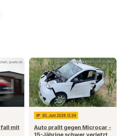
hert, pixelio.de
Quelle: Polizeiinspektion Furth im Wald
notes
30
. Juni 2026 12:34
all mit
Auto prallt gegen Microcar -
15-Jährige schwer verletzt