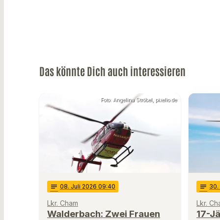
Das könnte Dich auch interessieren
Foto: Angelina Ströbel, pixelio.de
notes
08
. Juli 2026 09:40
notes
30
.
Lkr. Cham
Lkr. C
Walderbach: Zwei Frauen
17-Jä