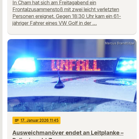
In Cham hat sich am Freitagabend ein
Frontalzusammenstoß mit zwei leicht verletzten
Personen ereignet. Gegen 18:30 Uhr kam ein 61-
jähriger Fahrer eines VW Golf in der …
Marcus Brandt/dpa
notes
17
. Januar 2026 11:45
Ausweichmanöver endet an Leitplanke –