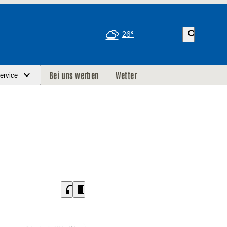
search
26°
Bei uns werben
Wetter
ervice
headphones
chrome_reader_mode