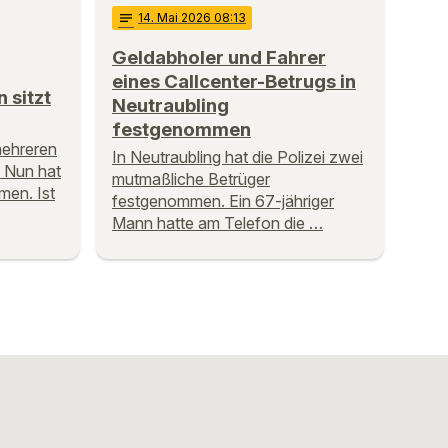
notes
14
. Mai 2026 08:13
Geldabholer und Fahrer
eines Callcenter-Betrugs in
 sitzt
Neutraubling
festgenommen
 mehreren
In Neutraubling hat die Polizei zwei
 Nun hat
mutmaßliche Betrüger
men. Ist
festgenommen. Ein 67-jähriger
Mann hatte am Telefon die …