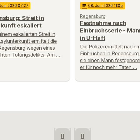
 Juni 2026 07:27
notes
08
. Juni 2026 11:05
Regensburg
sburg: Streit in
Festnahme nach
kunft eskaliert
Einbruchsserie - Mann
inem eskalierten Streit in
in U-Haft
sylunterkunft ermittelt die
Die Polizei ermittelt nach
Regensburg wegen eines
Einbrüchen in Regensburg.
hten Tötungsdelikts. Am …
sie einen Mann festgenom
er für noch mehr Taten …