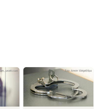
sen, pexels.com
Foto: Armin Weigel/dpa