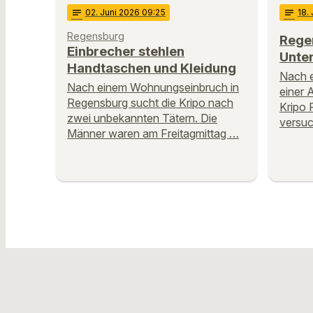
notes
02
. Juni 2026 09:25
notes
18
.
Regensburg
Regen
Einbrecher stehlen
Unter
Handtaschen und Kleidung
Nach e
Nach einem Wohnungseinbruch in
einer A
Regensburg sucht die Kripo nach
Kripo 
zwei unbekannten Tätern. Die
versuc
Männer waren am Freitagmittag …