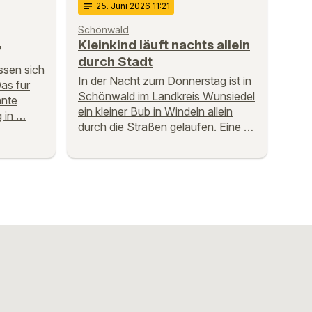
notes
25
. Juni 2026 11:21
Schönwald
Kleinkind läuft nachts allein
7
durch Stadt
ssen sich
In der Nacht zum Donnerstag ist in
Das für
Schönwald im Landkreis Wunsiedel
ante
ein kleiner Bub in Windeln allein
g in …
durch die Straßen gelaufen. Eine …