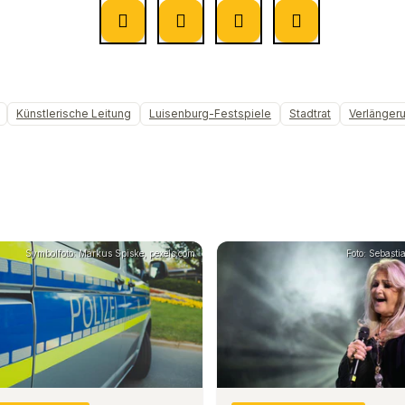
Künstlerische Leitung
Luisenburg-Festspiele
Stadtrat
Verlänger
Symbolfoto: Markus Spiske, pexels.com
Foto: Sebast