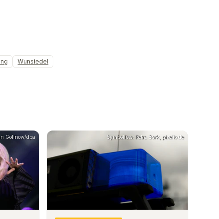
ung
Wunsiedel
ian Gollnow/dpa
Symbolfoto: Petra Bork, pixelio.de