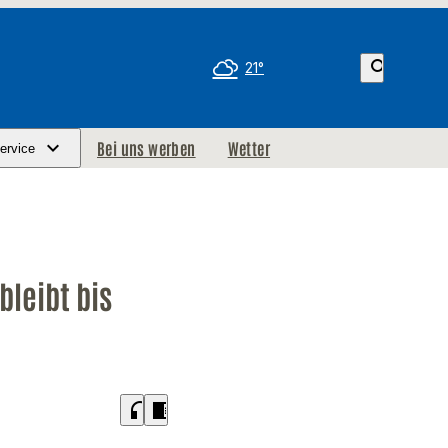
search
21°
Bei uns werben
Wetter
ervice
bleibt bis
headphones
chrome_reader_mode