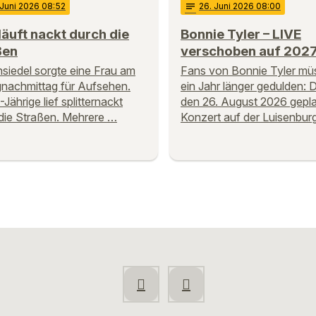
 Juni 2026 08:52
notes
26
. Juni 2026 08:00
läuft nackt durch die
Bonnie Tyler – LIVE
ßen
verschoben auf 202
siedel sorgte eine Frau am
Fans von Bonnie Tyler mü
gnachmittag für Aufsehen.
ein Jahr länger gedulden: 
Jährige lief splitternackt
den 26. August 2026 gepl
die Straßen. Mehrere …
Konzert auf der Luisenbur