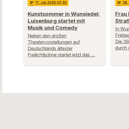
notes
17
. Juli 2026 05:30
notes
28
.
Kunstsommer in Wunsiedel:
Frau 
Luisenburg startet mit
Stra
Musik und Comedy
In Wun
Freita
Neben den großen
Die 36-
Theatervorstellungen auf
durch 
Deutschlands ältester
Freilichtbühne startet jetzt das …