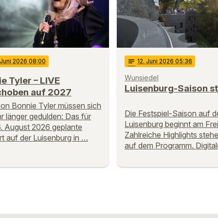
 Juni 2026 08:00
notes
12
. Juni 2026 05:36
Wunsiedel
e Tyler – LIVE
Luisenburg-Saison st
choben auf 2027
on Bonnie Tyler müssen sich
Die Festspiel-Saison auf d
hr länger gedulden: Das für
Luisenburg beginnt am Frei
. August 2026 geplante
Zahlreiche Highlights steh
t auf der Luisenburg in …
auf dem Programm. Digita