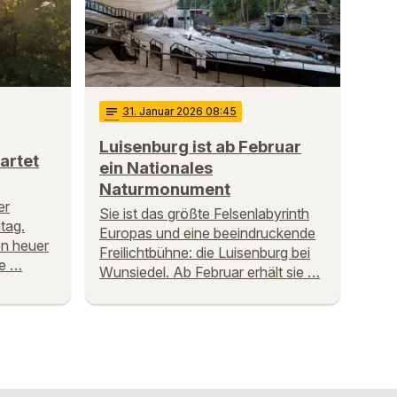
notes
31
. Januar 2026 08:45
Luisenburg ist ab Februar
artet
ein Nationales
Naturmonument
er
Sie ist das größte Felsenlabyrinth
tag.
Europas und eine beeindruckende
en heuer
Freilichtbühne: die Luisenburg bei
le …
Wunsiedel. Ab Februar erhält sie …