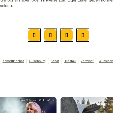
zum Schaf haben oder Hinweise zum Eigentümer geben können, 
 melden.
Kamerunschaf
Luisenburg
Schaf
Tröstau
vermisst
Wunsiede
Foto: Sebastian Gollnow/dpa
Fot