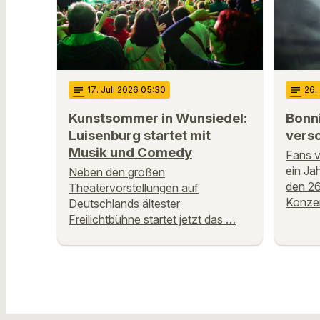
notes
17
. Juli 2026 05:30
notes
26
.
Kunstsommer in Wunsiedel:
Bonni
Luisenburg startet mit
vers
Musik und Comedy
Fans v
ein Ja
Neben den großen
den 26
Theatervorstellungen auf
Konzer
Deutschlands ältester
Freilichtbühne startet jetzt das …