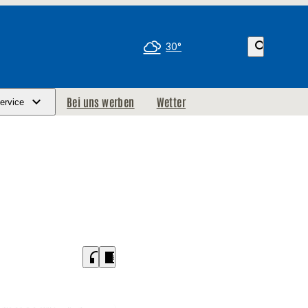
search
30°
Bei uns werben
Wetter
ervice
headphones
chrome_reader_mode