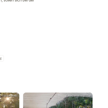
sollen sich bei der
l
o: Florian Miedl
Foto: Daniel Vogl/dpa