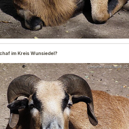
chaf im Kreis Wunsiedel?
Symbolfoto: 4028mdk09, CC