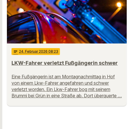
notes
24
. Februar 2026 08:23
LKW-Fahrer verletzt Fußgängerin schwer
Eine Fußgängerin ist am Montagnachmittag in Hof
von einem Lkw-Fahrer angefahren und schwer
verletzt worden. Ein Lkw-Fahrer bog mit seinem
Brummi bei Grün in eine Straße ab. Dort überquerte …