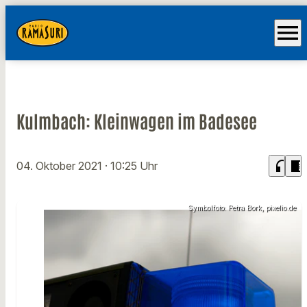
menu
Kulmbach: Kleinwagen im Badesee
headphones
chrome_reader_mode
04. Oktober 2021
· 10:25 Uhr
Symbolfoto: Petra Bork, pixelio.de