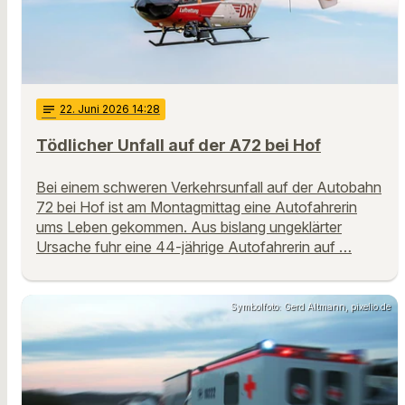
notes
22
. Juni 2026 14:28
Tödlicher Unfall auf der A72 bei Hof
Bei einem schweren Verkehrsunfall auf der Autobahn
72 bei Hof ist am Montagmittag eine Autofahrerin
ums Leben gekommen. Aus bislang ungeklärter
Ursache fuhr eine 44-jährige Autofahrerin auf …
Symbolfoto: Gerd Altmann, pixelio.de