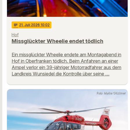
notes
21
. Juli 2026 10:02
Hof
Missglückter Wheelie endet tödlich
Ein missglückter Wheelie endete am Montagabend in
Hof in Oberfranken tödlich. Beim Anfahren an einer
Ampel verlor ein 39-jähriger Motorradfahrer aus dem
Landkreis Wunsiedel die Kontrolle über seine …
Foto: Maike Glöckner