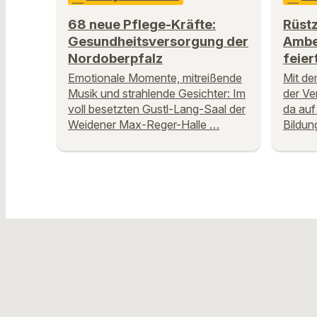
68 neue Pflege-Kräfte:
Rüstz
Gesundheitsversorgung der
Ambe
Nordoberpfalz
feier
Emotionale Momente, mitreißende
Mit de
Musik und strahlende Gesichter: Im
der Ve
voll besetzten Gustl-Lang-Saal der
da auf
Weidener Max-Reger-Halle …
Bildun