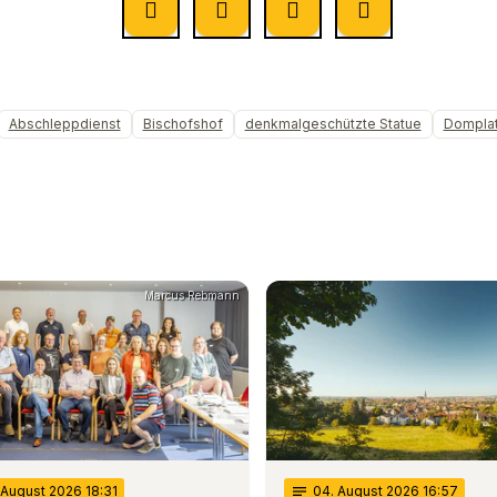
Abschleppdienst
Bischofshof
denkmalgeschützte Statue
Dompla
Marcus Rebmann
 August 2026 18:31
notes
04
. August 2026 16:57