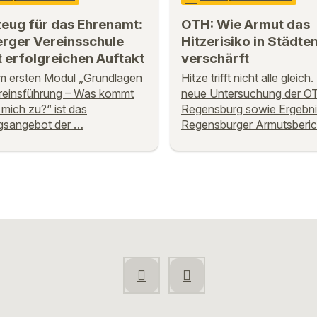
eug für das Ehrenamt:
OTH: Wie Armut das
rger Vereinsschule
Hitzerisiko in Städte
t erfolgreichen Auftakt
verschärft
m ersten Modul „Grundlagen
Hitze trifft nicht alle gleich.
reinsführung – Was kommt
neue Untersuchung der O
 mich zu?“ ist das
Regensburg sowie Ergebni
gsangebot der …
Regensburger Armutsberic