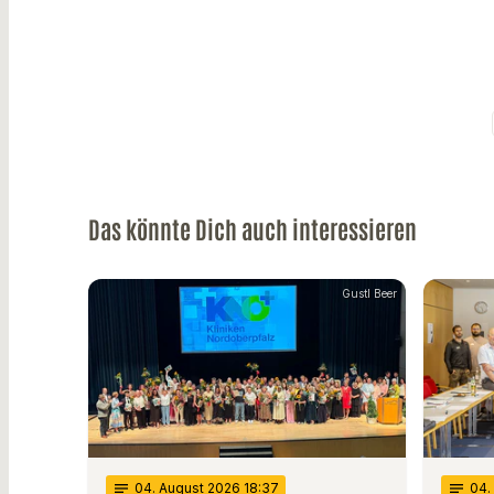
Das könnte Dich auch interessieren
Gustl Beer
notes
04
. August 2026 18:37
notes
04
.