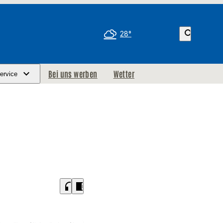
search
28°
Bei uns werben
Wetter
ervice
headphones
chrome_reader_mode