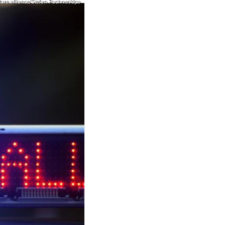
cture alliance/Stefan Puchner/dpa