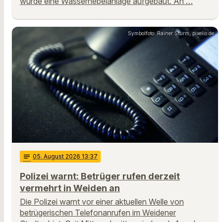
wurde eine Wassernebelanlage aufgebaut. An …
Symbolfoto: Rainer Sturm, pixelio.de
notes
05
. August 2026 13:37
Polizei warnt: Betrüger rufen derzeit
vermehrt in Weiden an
Die Polizei warnt vor einer aktuellen Welle von
betrügerischen Telefonanrufen im Weidener