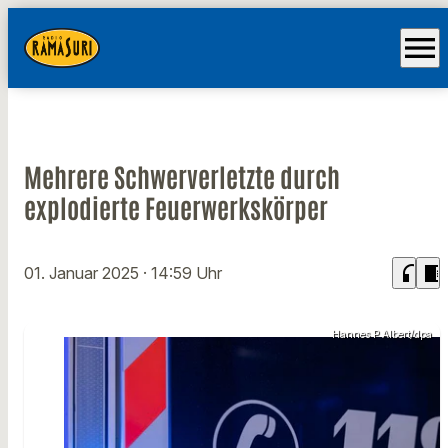
menu
Mehrere Schwerverletzte durch
explodierte Feuerwerkskörper
headphones
chrome_reader_mode
01. Januar 2025
· 14:59 Uhr
Hannes P Albert/dpa