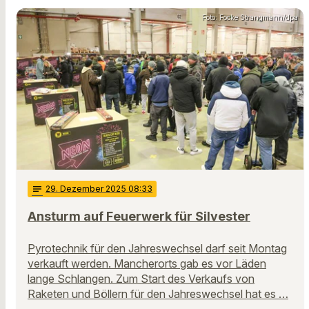
Foto: Focke Strangmann/dpa
notes
29
. Dezember 2025 08:33
Ansturm auf Feuerwerk für Silvester
Pyrotechnik für den Jahreswechsel darf seit Montag
verkauft werden. Mancherorts gab es vor Läden
lange Schlangen. Zum Start des Verkaufs von
Raketen und Böllern für den Jahreswechsel hat es …