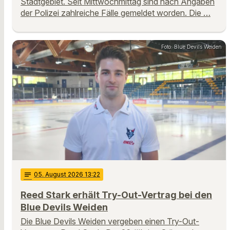
Stadtgebiet. Seit Mittwochmittag sind nach Angaben
der Polizei zahlreiche Fälle gemeldet worden. Die …
Foto: Blue Devils Weiden
notes
05
. August 2026 13:22
Reed Stark erhält Try-Out-Vertrag bei den
Blue Devils Weiden
Die Blue Devils Weiden vergeben einen Try-Out-