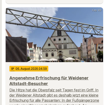
Foto: RR
notes
06
. August 2026 04:59
Angenehme Erfrischung für Weidener
Altstadt-Besucher
Die Hitze hat die Oberpfalz seit Tagen fest im Griff. In
der Weidener Altstadt gibt es deshalb jetzt eine kleine
Erfrischung für alle Passanten: In der Fußgängerzone