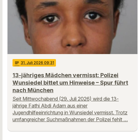
notes
31
. Juli 2026 09:31
13-jähriges Mädchen vermisst: Polizei
Wunsiedel bittet um Hinweise – Spur führt
nach München
Seit Mittwochabend (29. Juli 2026) wird die 13-
jährige Fathi Abdi Adam aus einer
Jugendhilfeeinrichtung in Wunsiedel vermisst. Trotz
umfangreicher Suchmaßnahmen der Polizei fehlt …