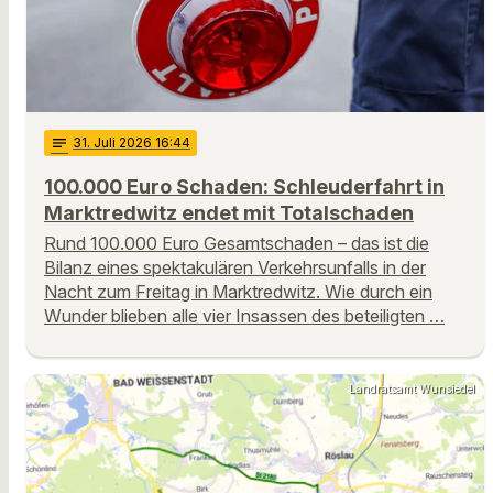
notes
31
. Juli 2026 16:44
100.000 Euro Schaden: Schleuderfahrt in
Marktredwitz endet mit Totalschaden
Rund 100.000 Euro Gesamtschaden – das ist die
Bilanz eines spektakulären Verkehrsunfalls in der
Nacht zum Freitag in Marktredwitz. Wie durch ein
Wunder blieben alle vier Insassen des beteiligten …
Landratsamt Wunsiedel