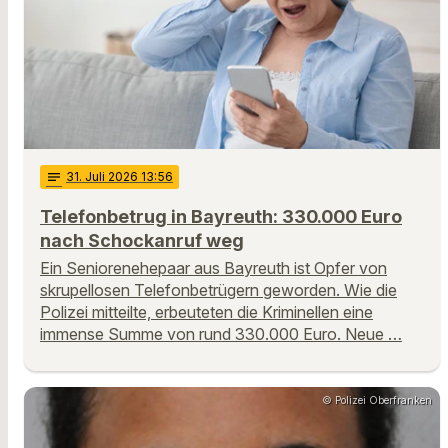
notes
31
. Juli 2026 13:56
Telefonbetrug in Bayreuth: 330.000 Euro
nach Schockanruf weg
Ein Seniorenehepaar aus Bayreuth ist Opfer von
skrupellosen Telefonbetrügern geworden. Wie die
Polizei mitteilte, erbeuteten die Kriminellen eine
immense Summe von rund 330.000 Euro. Neue …
© Polizei Oberfranken