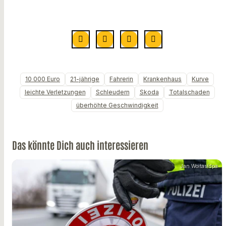
10 000 Euro
21-jährige
Fahrerin
Krankenhaus
Kurve
leichte Verletzungen
Schleudern
Skoda
Totalschaden
überhöhte Geschwindigkeit
Das könnte Dich auch interessieren
Jan Woitas/dpa