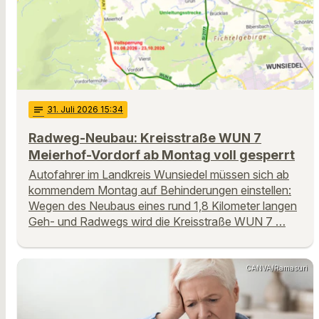
notes
31
. Juli 2026 15:34
Radweg-Neubau: Kreisstraße WUN 7
Meierhof-Vordorf ab Montag voll gesperrt
Autofahrer im Landkreis Wunsiedel müssen sich ab
kommendem Montag auf Behinderungen einstellen:
Wegen des Neubaus eines rund 1,8 Kilometer langen
Geh- und Radwegs wird die Kreisstraße WUN 7 …
CANVA/Ramasuri