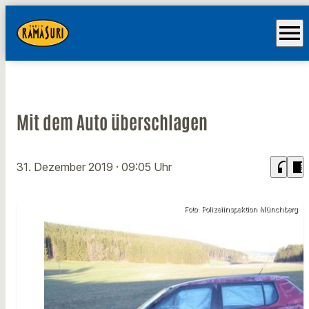
menu
Mit dem Auto überschlagen
headphones
chrome_reader_mode
31. Dezember 2019
· 09:05 Uhr
Foto: Polizeiinspektion Münchberg