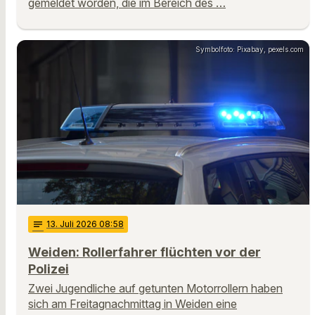
gemeldet worden, die im Bereich des …
Symbolfoto: Pixabay, pexels.com
notes
13
. Juli 2026 08:58
Weiden: Rollerfahrer flüchten vor der
Polizei
Zwei Jugendliche auf getunten Motorrollern haben
sich am Freitagnachmittag in Weiden eine