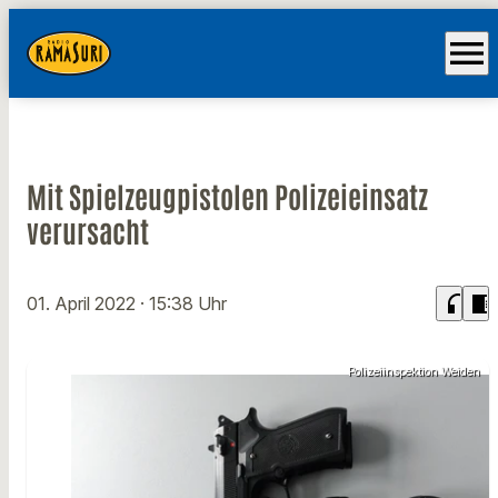
menu
Mit Spielzeugpistolen Polizeieinsatz
verursacht
headphones
chrome_reader_mode
01. April 2022
· 15:38 Uhr
Polizeiinspektion Weiden