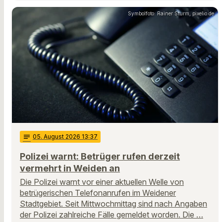
Symbolfoto: Rainer Sturm, pixelio.de
notes
05
. August 2026 13:37
Polizei warnt: Betrüger rufen derzeit
vermehrt in Weiden an
Die Polizei warnt vor einer aktuellen Welle von
betrügerischen Telefonanrufen im Weidener
Stadtgebiet. Seit Mittwochmittag sind nach Angaben
der Polizei zahlreiche Fälle gemeldet worden. Die …