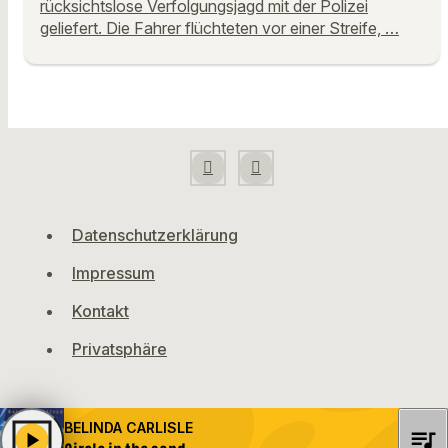
rücksichtslose Verfolgungsjagd mit der Polizei
geliefert. Die Fahrer flüchteten vor einer Streife, …
Datenschutzerklärung
Impressum
Kontakt
Privatsphäre
BELINDA CARLISLE
queue_music
play_arrow