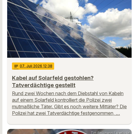
notes
07
. Juli 2026 12:38
Kabel auf Solarfeld gestohlen?
Tatverdächtige gestellt
Rund zwei Wochen nach dem Diebstahl von Kabeln
auf einem Solarfeld kontrolliert die Polizei zwei
mutmaßliche Täter. Gibt es noch weitere Mittäter? Die
Polizei hat zwei Tatverdächtige festgenommen, …
Tim Reckmann / pixelio.de