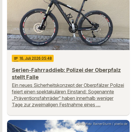
notes
16
. Juli 2026 05:48
Serien-Fahrraddieb: Polizei der Oberpfalz
stellt Falle
Ein neues Sicherheitskonzept der Oberpfälzer Polizei
feiert einen spektakulären Einstand: Sogenannte
„Präventionsfahrräder“ haben innerhalb weniger
Tage zur zweimaligen Festnahme eines …
Symbolfoto: RainerSturm / pixelio.de