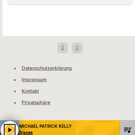
Datenschutzerklärung
Impressum
Kontakt
Privatsphäre
MICHAEL PATRICK KELLY
queue_music
play_arrow
Traces