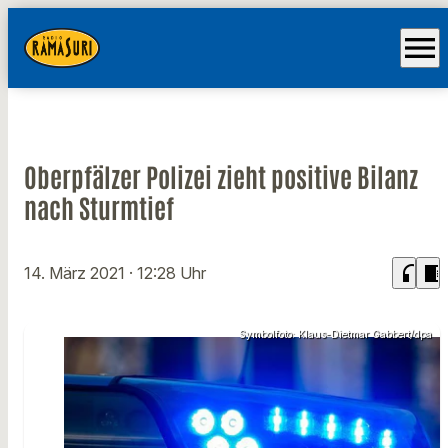
menu
Oberpfälzer Polizei zieht positive Bilanz
nach Sturmtief
headphones
chrome_reader_mode
14. März 2021
· 12:28 Uhr
Symbolfoto: Klaus-Dietmar Gabbert/dpa