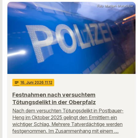
Foto: Marijan Murat/dpa
notes
16
. Juni 2026 11:12
Festnahmen nach versuchtem
Tötungsdelikt in der Oberpfalz
Nach dem versuchten Tötungsdelikt in Postbauer-
Heng im Oktober 2025 gelingt den Ermittlern ein
wichtiger Schlag. Mehrere Tatverdächtige werden
festgenommen. Im Zusammenhang mit einem …