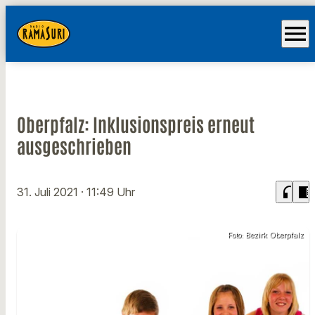
menu
Oberpfalz: Inklusionspreis erneut
ausgeschrieben
headphones
chrome_reader_mode
31. Juli 2021
· 11:49 Uhr
Foto: Bezirk Oberpfalz