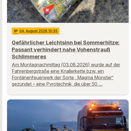
notes
04
. August 2026 10:35
Gefährlicher Leichtsinn bei Sommerhitze:
Passant verhindert nahe Vohenstrauß
Schlimmeres
Am Montagnachmittag (03.08.2026) wurde auf der
Fahrenbergstraße eine Knallerkette bzw. ein
Fontänenfeuerwerk der Sorte „Magma Monster“
gezündet – eine Pyrotechnik, die über 50 …
Felix Besold/NEWS5/dpa