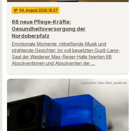
notes
04
. August 2026 18:37
68 neue Pflege-Kräfte:
Gesundheitsversorgung der
Nordoberpfalz
Emotionale Momente, mitreißende Musik und
strahlende Gesichter: Im voll besetzten Gustl-Lang-
Saal der Weidener Max-Reger-Halle feierten 68
Absolventinnen und Absolventen der …
Symbolfoto: Petra Bork, pixelio.de