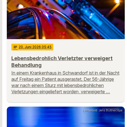
notes
20
. Juni 2026 05:45
Lebensbedrohlich Verletzter verweigert
Behandlung
In einem Krankenhaus in Schwandorf ist in der Nacht
auf Freitag ein Patient ausgerastet. Der 56-Jährige
war nach einem Sturz mit lebensbedrohlichen
Verletzungen eingeliefert worden, verweigerte …
Symbolbild: Jens Büttner/dpa