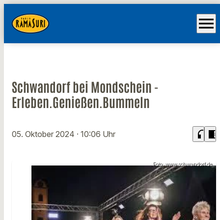
menu
Schwandorf bei Mondschein -
Erleben.Genießen.Bummeln
headphones
chrome_reader_mode
05. Oktober 2024
· 10:06 Uhr
Foto: www.schwandorf.de