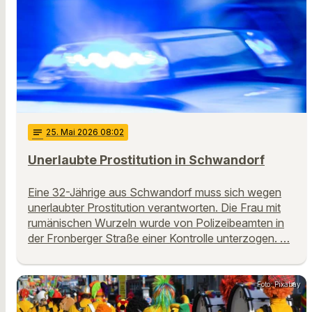
notes
25
. Mai 2026 08:02
Unerlaubte Prostitution in Schwandorf
Eine 32-Jährige aus Schwandorf muss sich wegen
unerlaubter Prostitution verantworten. Die Frau mit
rumänischen Wurzeln wurde von Polizeibeamten in
der Fronberger Straße einer Kontrolle unterzogen. …
Foto: Pixabay