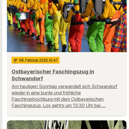
notes
08
. Februar 2026 10:47
Ostbayerischer Faschingszug in
Schwandorf
Am heutigen Sonntag verwandelt sich Schwandorf
wieder in eine bunte und fröhliche
Faschingshochburg mit dem Ostbayerischen
Faschingszug. Los geht’s um 13:30 Uhr bei …