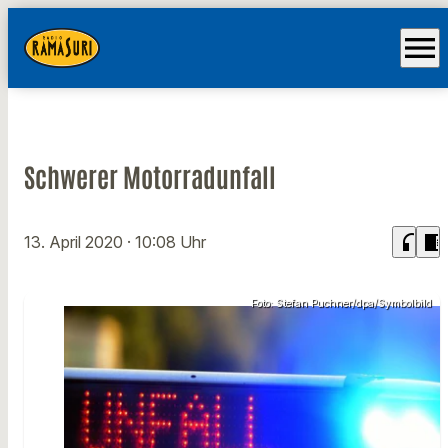
menu
Schwerer Motorradunfall
headphones
chrome_reader_mode
13. April 2020
· 10:08 Uhr
Foto: Stefan Puchner/dpa/Symbolbild