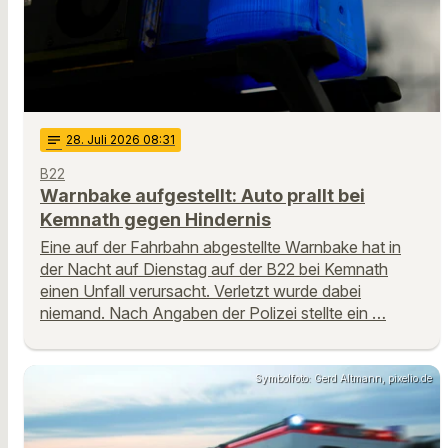
notes
28
. Juli 2026 08:31
B22
Warnbake aufgestellt: Auto prallt bei
Kemnath gegen Hindernis
Eine auf der Fahrbahn abgestellte Warnbake hat in
der Nacht auf Dienstag auf der B22 bei Kemnath
einen Unfall verursacht. Verletzt wurde dabei
niemand. Nach Angaben der Polizei stellte ein …
Symbolfoto: Gerd Altmann, pixelio.de