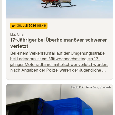
notes
30
. Juli 2026 08:46
Lkr. Cham
17-Jähriger bei Überholmanöver schwerer
verletzt
Bei einem Verkehrsunfall auf der Umgehungsstraße
bei Lederdorn ist am Mittwochnachmittag ein 17-
jähriger Motorradfahrer mittelschwer verletzt worden.
Nach Angaben der Polizei waren der Jugendliche …
Symbolfoto: Petra Bork, pixelio.de