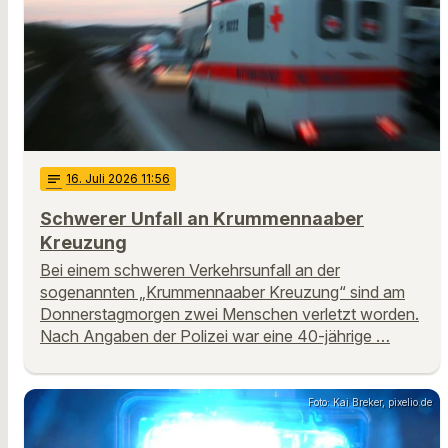
notes
16
. Juli 2026 11:56
Schwerer Unfall an Krummennaaber
Kreuzung
Bei einem schweren Verkehrsunfall an der
sogenannten „Krummennaaber Kreuzung“ sind am
Donnerstagmorgen zwei Menschen verletzt worden.
Nach Angaben der Polizei war eine 40-jährige …
Foto: Kai Breker, pixelio.de