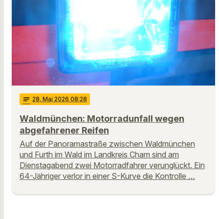
notes
28
. Mai 2026 08:28
Waldmünchen: Motorradunfall wegen
abgefahrener Reifen
Auf der Panoramastraße zwischen Waldmünchen
und Furth im Wald im Landkreis Cham sind am
Dienstagabend zwei Motorradfahrer verunglückt. Ein
64-Jähriger verlor in einer S-Kurve die Kontrolle …