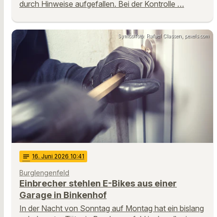
durch Hinweise aufgefallen. Bei der Kontrolle …
Symbolfoto: Rafael Classen, pexels.com
notes
16
. Juni 2026 10:41
Burglengenfeld
Einbrecher stehlen E-Bikes aus einer
Garage in Binkenhof
In der Nacht von Sonntag auf Montag hat ein bislang