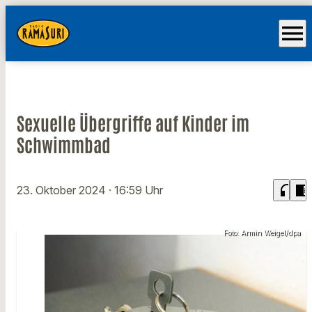
menu
Sexuelle Übergriffe auf Kinder im
Schwimmbad
headphones
chrome_reader_mode
23. Oktober 2024
· 16:59 Uhr
Foto: Armin Weigel/dpa