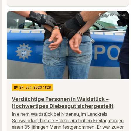
Foto: Bundespolizei
notes
27
. Juni 2026 11:29
Verdächtige Personen in Waldstück –
Hochwertiges Diebesgut sichergestellt
In einem Waldstück bei Nittenau, im Landkreis
Schwandorf, hat die Polizei am frühen Freitagmorgen
einen 35-jährigen Mann festgenommen. Er war zuvor