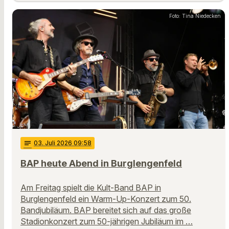
Foto: Tina Niedecken
notes
03
. Juli 2026 09:58
BAP heute Abend in Burglengenfeld
Am Freitag spielt die Kult-Band BAP in
Burglengenfeld ein Warm-Up-Konzert zum 50.
Bandjubiläum. BAP bereitet sich auf das große
Stadionkonzert zum 50-jährigen Jubiläum im …