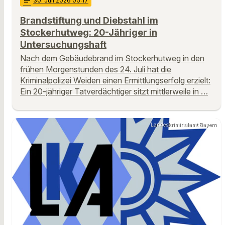
notes
30
. Juli 2026 05:17
Brandstiftung und Diebstahl im
Stockerhutweg: 20-Jähriger in
Untersuchungshaft
Nach dem Gebäudebrand im Stockerhutweg in den
frühen Morgenstunden des 24. Juli hat die
Kriminalpolizei Weiden einen Ermittlungserfolg erzielt:
Ein 20-jähriger Tatverdächtiger sitzt mittlerweile in …
Landeskriminalamt Bayern