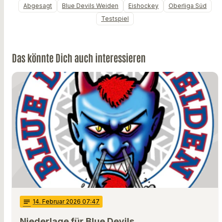
Abgesagt
Blue Devils Weiden
Eishockey
Oberliga Süd
Testspiel
Das könnte Dich auch interessieren
notes
14
. Februar 2026 07:47
Niederlage für Blue Devils