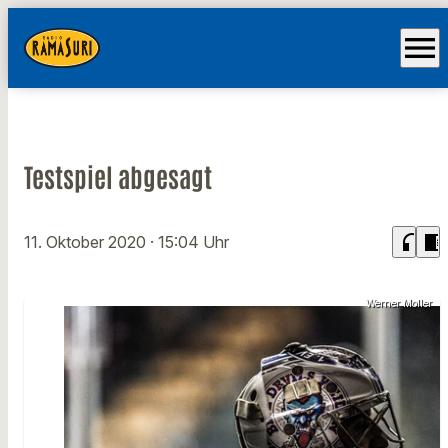
menu
Testspiel abgesagt
headphones
chrome_reader_mode
11. Oktober 2020
· 15:04 Uhr
Werner Moller