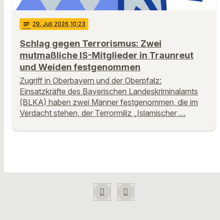
notes
29
. Juli 2026 10:23
Schlag gegen Terrorismus: Zwei
mutmaßliche IS-Mitglieder in Traunreut
und Weiden festgenommen
Zugriff in Oberbayern und der Oberpfalz:
Einsatzkräfte des Bayerischen Landeskriminalamts
(BLKA) haben zwei Männer festgenommen, die im
Verdacht stehen, der Terrormiliz „Islamischer …