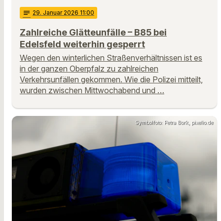
notes
29
. Januar 2026 11:00
Zahlreiche Glätteunfälle – B85 bei
Edelsfeld weiterhin gesperrt
Wegen den winterlichen Straßenverhältnissen ist es
in der ganzen Oberpfalz zu zahlreichen
Verkehrsunfällen gekommen. Wie die Polizei mitteilt,
wurden zwischen Mittwochabend und …
Symbolfoto: Petra Bork, pixelio.de