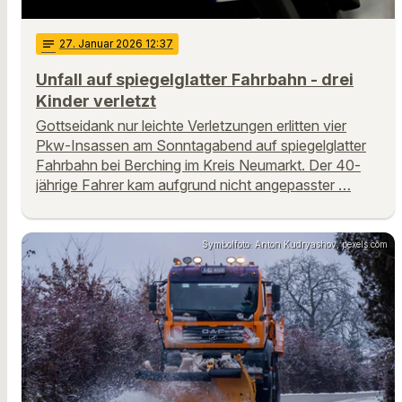
notes
27
. Januar 2026 12:37
Unfall auf spiegelglatter Fahrbahn - drei
Kinder verletzt
Gottseidank nur leichte Verletzungen erlitten vier
Pkw-Insassen am Sonntagabend auf spiegelglatter
Fahrbahn bei Berching im Kreis Neumarkt. Der 40-
jährige Fahrer kam aufgrund nicht angepasster …
Symbolfoto: Anton Kudryashov, pexels.com