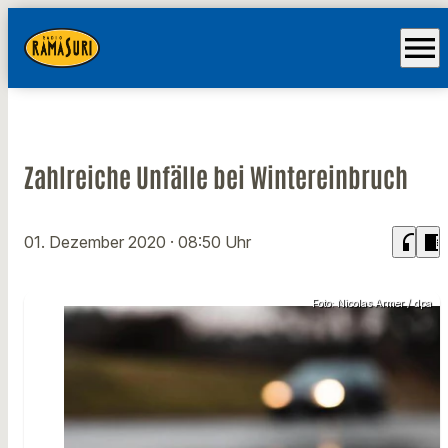
menu
Zahlreiche Unfälle bei Wintereinbruch
headphones
chrome_reader_mode
01. Dezember 2020
· 08:50 Uhr
Foto: Nicolas Armer / dpa