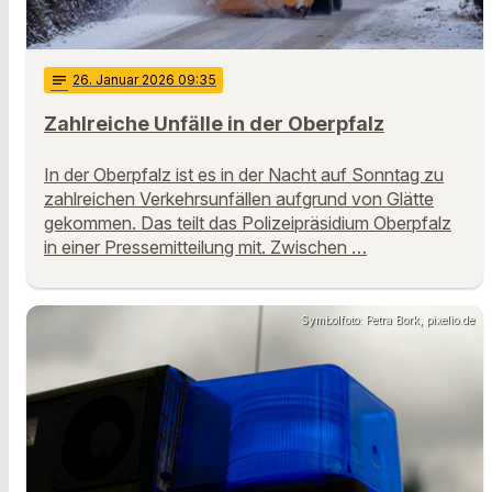
notes
26
. Januar 2026 09:35
Zahlreiche Unfälle in der Oberpfalz
In der Oberpfalz ist es in der Nacht auf Sonntag zu
zahlreichen Verkehrsunfällen aufgrund von Glätte
gekommen. Das teilt das Polizeipräsidium Oberpfalz
in einer Pressemitteilung mit. Zwischen …
Symbolfoto: Petra Bork, pixelio.de