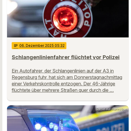
notes
06
. Dezember 2025 05:32
Schlangenlinienfahrer flüchtet vor Polizei
Ein Autofahrer, der Schlangenlinien auf der A3 in
Regensburg fuhr, hat sich am Donnerstagnachmittag
einer Verkehrskontrolle entzogen. Der 46-Jährige
flüchtete über mehrere Straßen quer durch die …
Daniel Karmann/dpa