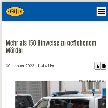
menu
Mehr als 150 Hinweise zu geflohenem
Mörder
headphones
chrome_reader_mode
09. Januar 2023
· 11:44 Uhr
Foto: Armin Weigel/dpa