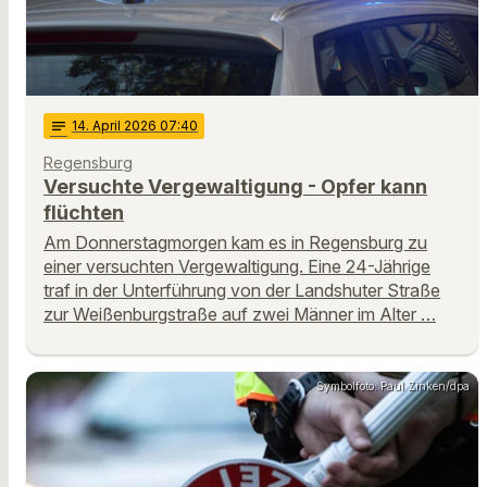
notes
14
. April 2026 07:40
Regensburg
Versuchte Vergewaltigung - Opfer kann
flüchten
Am Donnerstagmorgen kam es in Regensburg zu
einer versuchten Vergewaltigung. Eine 24-Jährige
traf in der Unterführung von der Landshuter Straße
zur Weißenburgstraße auf zwei Männer im Alter …
Symbolfoto: Paul Zinken/dpa