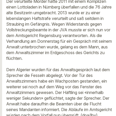
Der verurteilte Mörder hatte 2011 mit einem Komplizen
einen Lottoladen in Nürnberg überfallen und die 76 Jahre
alte Besitzerin umgebracht. 2013 wurde er zu einer
lebenslangen Haftstrafe verurteilt und saß seitdem in
Straubing im Gefängnis. Wegen Widerstands gegen
Vollstreckungsbeamte in der JVA musste er sich nun vor
dem Amtsgericht Regensburg verantworten. Als die
Verhandlung am Donnerstag für ein Gespräch mit seinem
Anwalt unterbrochen wurde, gelang es dem Mann, aus
dem Anwaltszimmer im Erdgeschoss des Gerichts zu
flüchten.
Dem Algerier wurden für das Anwaltsgespräch laut dem
Sprecher die Fesseln abgelegt. Vor der Tür des
Anwaltszimmers habe ein Wachposten gestanden, ein
weiterer sei noch auf dem Weg vor das Fenster des
Anwaltzimmers gewesen. Der Häftling sei «innerhalb
weniger Sekunden» geflüchtet, sagte der Sprecher. Der
Anwalt habe daraufhin die Beamten über die Flucht
seines Mandanten informiert. Die Abläufe im Amtsgericht
würden nach dem Vorfall nun überprüft. (dpa/lby)