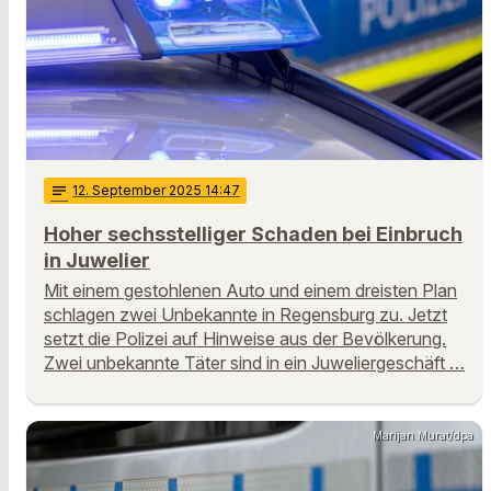
notes
12
. September 2025 14:47
Hoher sechsstelliger Schaden bei Einbruch
in Juwelier
Mit einem gestohlenen Auto und einem dreisten Plan
schlagen zwei Unbekannte in Regensburg zu. Jetzt
setzt die Polizei auf Hinweise aus der Bevölkerung.
Zwei unbekannte Täter sind in ein Juweliergeschäft …
Marijan Murat/dpa