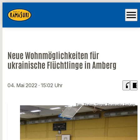
menu
Neue Wohnmöglichkeiten für
ukrainische Flüchtlinge in Amberg
headphones
chrome_reader_mode
04. Mai 2022
· 15:02 Uhr
Foto: Florian Singer, Feuerwehr Amberg