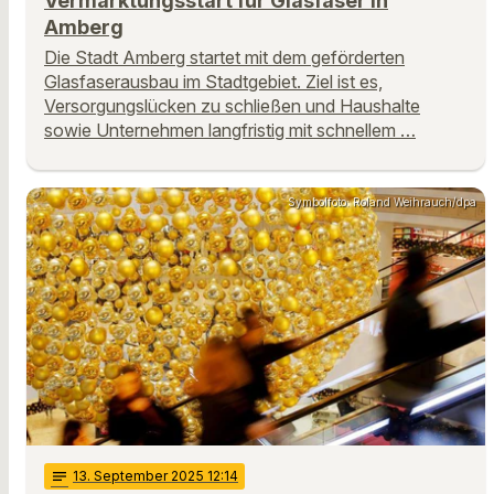
Vermarktungsstart für Glasfaser in
Amberg
Die Stadt Amberg startet mit dem geförderten
Glasfaserausbau im Stadtgebiet. Ziel ist es,
Versorgungslücken zu schließen und Haushalte
sowie Unternehmen langfristig mit schnellem …
Symbolfoto: Roland Weihrauch/dpa
notes
13
. September 2025 12:14