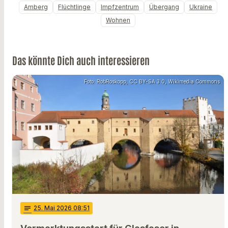
Amberg
Flüchtlinge
Impfzentrum
Übergang
Ukraine
Wohnen
Das könnte Dich auch interessieren
Foto: RobRoskopp, CC BY-SA 3.0, Wikimedia Commons
notes
25
. Mai 2026 08:51