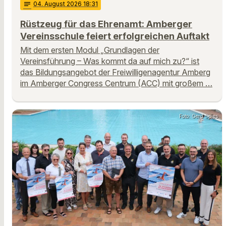
notes
04
. August 2026 18:31
Rüstzeug für das Ehrenamt: Amberger
Vereinsschule feiert erfolgreichen Auftakt
Mit dem ersten Modul „Grundlagen der
Vereinsführung – Was kommt da auf mich zu?“ ist
das Bildungsangebot der Freiwilligenagentur Amberg
im Amberger Congress Centrum (ACC) mit großem …
Foto: Gerd Spies